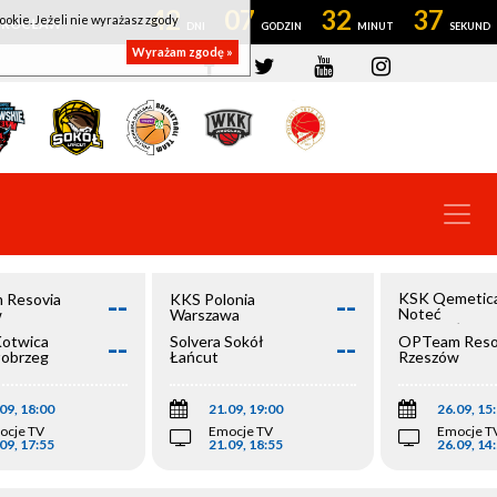
42
07
32
36
ookie. Jeżeli nie wyrażasz zgody
OWROCŁAW
Wyrażam zgodę »
--
--
KSK Qemetic
 Resovia
KKS Polonia
Noteć
w
Warszawa
Inowrocław
--
--
Kotwica
Solvera Sokół
OPTeam Reso
łobrzeg
Łańcut
Rzeszów
09, 18:00
21.09, 19:00
26.09, 15
ocje TV
Emocje TV
Emocje T
09, 17:55
21.09, 18:55
26.09, 14