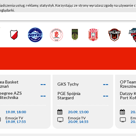
iadczenia usług, reklamy, statystyk. Korzystając ze strony wyrażasz zgodę na używanie c
WKK ACTIVE HOTEL WROCŁAW - KSK QEMETICA NOTEĆ IN
eglądarki.
--
--
ea Basket
OPTeam
GKS Tychy
znań
Rzeszó
--
--
egree AZS
PGE Spójnia
Datzzy 
litechnika
Stargard
Port Ko
olska
19.09, 18:00
20.09, 15:00
20.
Emocje TV
Emocje TV
Em
19.09, 17:55
20.09, 14:55
20.