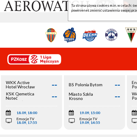
Ta strona używa cookies m.in. w celach: św
powinieneś zmienić ustawienia swojej prz
--
--
WKK Active
En
BS Polonia Bytom
Hotel Wrocław
Po
--
--
KSK Qemetica
We
Miasto Szkła
Noteć
Po
Krosno
Inowrocław
Op
18.09, 18:00
19.09, 15:00
Emocje TV
Emocje TV
18.09, 17:55
19.09, 14:55