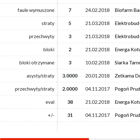
faule wymuszone
faule wymuszone
7
7
24.02.2018
24.02.2018
Biofarm Ba
Biofarm Ba
straty
straty
5
5
21.03.2018
21.03.2018
Elektrobud
Elektrobud
przechwyty
przechwyty
3
3
21.03.2018
21.03.2018
Elektrobud
Elektrobud
bloki
bloki
2
2
21.02.2018
21.02.2018
Energa Kot
Energa Kot
bloki otrzymane
bloki otrzymane
3
3
10.02.2018
10.02.2018
Siarka Tar
Siarka Tar
asysty/straty
asysty/straty
3.0000
3.0000
20.01.2018
20.01.2018
Zetkama Do
Zetkama Do
przechwyty/straty
przechwyty/straty
2.0000
2.0000
04.11.2017
04.11.2017
Pogoń Prud
Pogoń Prud
eval
eval
38
38
21.02.2018
21.02.2018
Energa Kot
Energa Kot
+/-
+/-
31
31
04.11.2017
04.11.2017
Pogoń Prud
Pogoń Prud