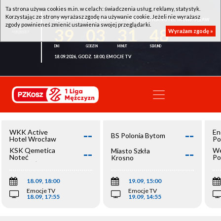
Ta strona używa cookies m.in. w celach: świadczenia usług, reklamy, statystyk.
Korzystając ze strony wyrażasz zgodę na używanie cookie. Jeżeli nie wyrażasz
WKK ACTIVE HOTEL WROCŁAW - KSK QEMETICA NOTEĆ INOWROCŁAW
zgody powinieneś zmienić ustawienia swojej przeglądarki.
39
03
31
48
Wyrażam zgodę »
18.09.2026, GODZ. 18:00, EMOCJE TV
--
--
WKK Active
En
BS Polonia Bytom
Hotel Wrocław
Po
--
--
KSK Qemetica
We
Miasto Szkła
Noteć
Po
Krosno
Inowrocław
Op
18.09, 18:00
19.09, 15:00
Emocje TV
Emocje TV
18.09, 17:55
19.09, 14:55