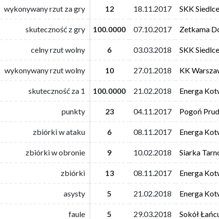
wykonywany rzut za gry
wykonywany rzut za gry
12
12
18.11.2017
18.11.2017
SKK Siedlc
SKK Siedlc
skuteczność z gry
skuteczność z gry
100.0000
100.0000
07.10.2017
07.10.2017
Zetkama Do
Zetkama Do
celny rzut wolny
celny rzut wolny
6
6
03.03.2018
03.03.2018
SKK Siedlc
SKK Siedlc
wykonywany rzut wolny
wykonywany rzut wolny
10
10
27.01.2018
27.01.2018
KK Warsza
KK Warsza
skuteczność za 1
skuteczność za 1
100.0000
100.0000
21.02.2018
21.02.2018
Energa Kot
Energa Kot
punkty
punkty
23
23
04.11.2017
04.11.2017
Pogoń Prud
Pogoń Prud
zbiórki w ataku
zbiórki w ataku
6
6
08.11.2017
08.11.2017
Energa Kot
Energa Kot
zbiórki w obronie
zbiórki w obronie
9
9
10.02.2018
10.02.2018
Siarka Tar
Siarka Tar
zbiórki
zbiórki
13
13
08.11.2017
08.11.2017
Energa Kot
Energa Kot
asysty
asysty
5
5
21.02.2018
21.02.2018
Energa Kot
Energa Kot
faule
faule
5
5
29.03.2018
29.03.2018
Sokół Łańc
Sokół Łańc