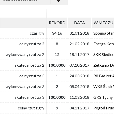
REKORD
REKORD
DATA
DATA
W MECZU 
W MECZU 
czas gry
czas gry
34:16
34:16
31.01.2018
31.01.2018
Spójnia Sta
Spójnia Sta
celny rzut za 2
celny rzut za 2
8
8
21.02.2018
21.02.2018
Energa Kot
Energa Kot
wykonywany rzut za 2
wykonywany rzut za 2
12
12
18.11.2017
18.11.2017
SKK Siedlc
SKK Siedlc
skuteczność za 2
skuteczność za 2
100.0000
100.0000
07.10.2017
07.10.2017
Zetkama Do
Zetkama Do
celny rzut za 3
celny rzut za 3
1
1
24.03.2018
24.03.2018
R8 Basket 
R8 Basket 
wykonywany rzut za 3
wykonywany rzut za 3
2
2
08.04.2018
08.04.2018
WKS Śląsk
WKS Śląsk
skuteczność za 3
skuteczność za 3
100.0000
100.0000
11.03.2018
11.03.2018
GKS Tychy
GKS Tychy
celny rzut z gry
celny rzut z gry
9
9
04.11.2017
04.11.2017
Pogoń Prud
Pogoń Prud