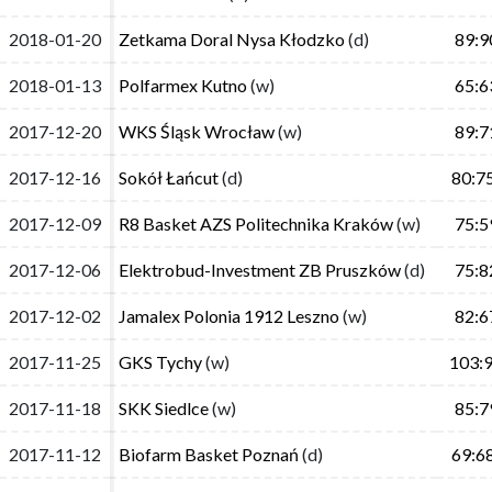
2018-01-20
2018-01-20
Zetkama Doral Nysa Kłodzko
Zetkama Doral Nysa Kłodzko
(d)
(d)
89:9
89:9
2018-01-13
2018-01-13
Polfarmex Kutno
Polfarmex Kutno
(w)
(w)
65:6
65:6
2017-12-20
2017-12-20
WKS Śląsk Wrocław
WKS Śląsk Wrocław
(w)
(w)
89:7
89:7
2017-12-16
2017-12-16
Sokół Łańcut
Sokół Łańcut
(d)
(d)
80:7
80:7
2017-12-09
2017-12-09
R8 Basket AZS Politechnika Kraków
R8 Basket AZS Politechnika Kraków
(w)
(w)
75:5
75:5
2017-12-06
2017-12-06
Elektrobud-Investment ZB Pruszków
Elektrobud-Investment ZB Pruszków
(d)
(d)
75:8
75:8
2017-12-02
2017-12-02
Jamalex Polonia 1912 Leszno
Jamalex Polonia 1912 Leszno
(w)
(w)
82:6
82:6
2017-11-25
2017-11-25
GKS Tychy
GKS Tychy
(w)
(w)
103:
103:
2017-11-18
2017-11-18
SKK Siedlce
SKK Siedlce
(w)
(w)
85:7
85:7
2017-11-12
2017-11-12
Biofarm Basket Poznań
Biofarm Basket Poznań
(d)
(d)
69:6
69:6