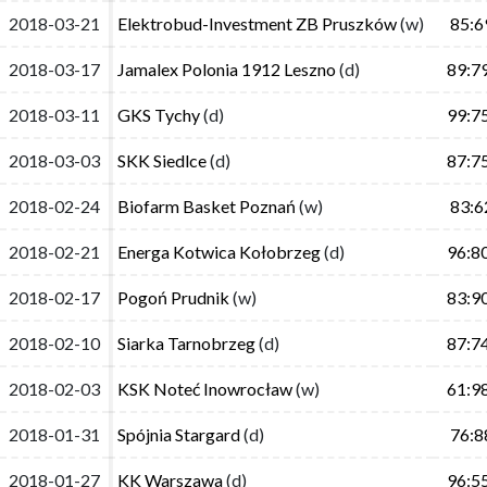
2018-03-21
2018-03-21
Elektrobud-Investment ZB Pruszków
Elektrobud-Investment ZB Pruszków
(w)
(w)
85:6
85:6
2018-03-17
2018-03-17
Jamalex Polonia 1912 Leszno
Jamalex Polonia 1912 Leszno
(d)
(d)
89:7
89:7
2018-03-11
2018-03-11
GKS Tychy
GKS Tychy
(d)
(d)
99:7
99:7
2018-03-03
2018-03-03
SKK Siedlce
SKK Siedlce
(d)
(d)
87:7
87:7
2018-02-24
2018-02-24
Biofarm Basket Poznań
Biofarm Basket Poznań
(w)
(w)
83:6
83:6
2018-02-21
2018-02-21
Energa Kotwica Kołobrzeg
Energa Kotwica Kołobrzeg
(d)
(d)
96:8
96:8
2018-02-17
2018-02-17
Pogoń Prudnik
Pogoń Prudnik
(w)
(w)
83:9
83:9
2018-02-10
2018-02-10
Siarka Tarnobrzeg
Siarka Tarnobrzeg
(d)
(d)
87:7
87:7
2018-02-03
2018-02-03
KSK Noteć Inowrocław
KSK Noteć Inowrocław
(w)
(w)
61:9
61:9
2018-01-31
2018-01-31
Spójnia Stargard
Spójnia Stargard
(d)
(d)
76:8
76:8
2018-01-27
2018-01-27
KK Warszawa
KK Warszawa
(d)
(d)
96:5
96:5