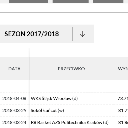
SEZON 2017/2018
DATA
DATA
PRZECIWKO
PRZECIWKO
WYN
WYN
2018-04-08
2018-04-08
WKS Śląsk Wrocław
WKS Śląsk Wrocław
(d)
(d)
73:7
73:7
2018-03-29
2018-03-29
Sokół Łańcut
Sokół Łańcut
(w)
(w)
81:7
81:7
2018-03-24
2018-03-24
R8 Basket AZS Politechnika Kraków
R8 Basket AZS Politechnika Kraków
(d)
(d)
81:8
81:8