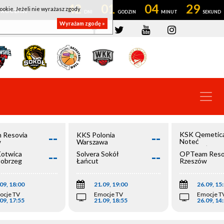
42
01
04
28
ookie. Jeżeli nie wyrażasz zgody
OWROCŁAW
Wyrażam zgodę »
--
--
KSK Qemetic
 Resovia
KKS Polonia
Noteć
w
Warszawa
Inowrocław
--
--
Kotwica
Solvera Sokół
OPTeam Reso
łobrzeg
Łańcut
Rzeszów
09, 18:00
21.09, 19:00
26.09, 15
ocje TV
Emocje TV
Emocje T
09, 17:55
21.09, 18:55
26.09, 14