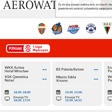
Ta strona używa cookies m.in. w celach: św
powinieneś zmienić ustawienia swojej prz
--
--
WKK Active
En
BS Polonia Bytom
Hotel Wrocław
Po
--
--
KSK Qemetica
We
Miasto Szkła
Noteć
Po
Krosno
Inowrocław
Op
18.09, 18:00
19.09, 15:00
Emocje TV
Emocje TV
18.09, 17:55
19.09, 14:55