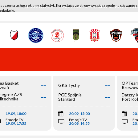
iadczenia usług, reklamy, statystyk. Korzystając ze strony wyrażasz zgodę na używanie c
WKK ACTIVE HOTEL WROCŁAW - KSK QEMETICA NOTEĆ IN
eglądarki.
--
--
ea Basket
OPTeam
GKS Tychy
znań
Rzeszó
--
--
egree AZS
PGE Spójnia
Datzzy 
litechnika
Stargard
Port Ko
olska
19.09, 18:00
20.09, 15:00
20.
Emocje TV
Emocje TV
Em
19.09, 17:55
20.09, 14:55
20.