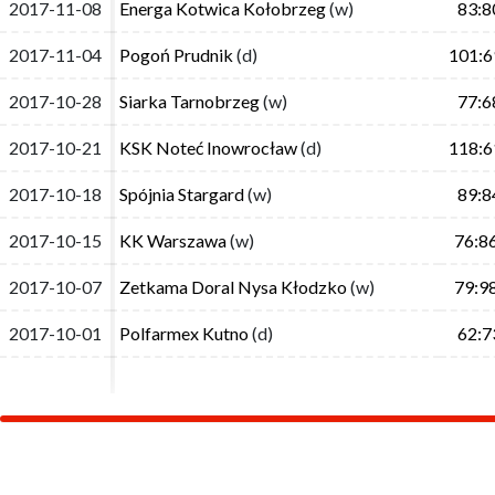
2017-11-08
2017-11-08
Energa Kotwica Kołobrzeg
Energa Kotwica Kołobrzeg
(w)
(w)
83:8
83:8
2017-11-04
2017-11-04
Pogoń Prudnik
Pogoń Prudnik
(d)
(d)
101:6
101:6
2017-10-28
2017-10-28
Siarka Tarnobrzeg
Siarka Tarnobrzeg
(w)
(w)
77:6
77:6
2017-10-21
2017-10-21
KSK Noteć Inowrocław
KSK Noteć Inowrocław
(d)
(d)
118:6
118:6
2017-10-18
2017-10-18
Spójnia Stargard
Spójnia Stargard
(w)
(w)
89:8
89:8
2017-10-15
2017-10-15
KK Warszawa
KK Warszawa
(w)
(w)
76:8
76:8
2017-10-07
2017-10-07
Zetkama Doral Nysa Kłodzko
Zetkama Doral Nysa Kłodzko
(w)
(w)
79:9
79:9
2017-10-01
2017-10-01
Polfarmex Kutno
Polfarmex Kutno
(d)
(d)
62:7
62:7