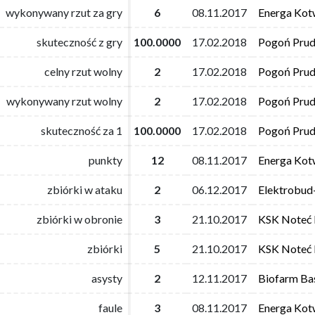
wykonywany rzut za gry
wykonywany rzut za gry
6
6
08.11.2017
08.11.2017
Energa Kot
Energa Kot
skuteczność z gry
skuteczność z gry
100.0000
100.0000
17.02.2018
17.02.2018
Pogoń Prud
Pogoń Prud
celny rzut wolny
celny rzut wolny
2
2
17.02.2018
17.02.2018
Pogoń Prud
Pogoń Prud
wykonywany rzut wolny
wykonywany rzut wolny
2
2
17.02.2018
17.02.2018
Pogoń Prud
Pogoń Prud
skuteczność za 1
skuteczność za 1
100.0000
100.0000
17.02.2018
17.02.2018
Pogoń Prud
Pogoń Prud
punkty
punkty
12
12
08.11.2017
08.11.2017
Energa Kot
Energa Kot
zbiórki w ataku
zbiórki w ataku
2
2
06.12.2017
06.12.2017
Elektrobud
Elektrobud
zbiórki w obronie
zbiórki w obronie
3
3
21.10.2017
21.10.2017
KSK Noteć 
KSK Noteć 
zbiórki
zbiórki
5
5
21.10.2017
21.10.2017
KSK Noteć 
KSK Noteć 
asysty
asysty
2
2
12.11.2017
12.11.2017
Biofarm Ba
Biofarm Ba
faule
faule
3
3
08.11.2017
08.11.2017
Energa Kot
Energa Kot