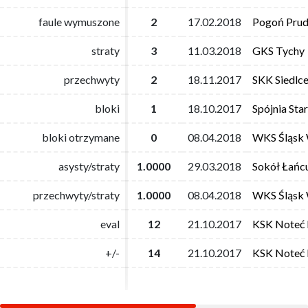
faule wymuszone
faule wymuszone
2
2
17.02.2018
17.02.2018
Pogoń Prud
Pogoń Prud
straty
straty
3
3
11.03.2018
11.03.2018
GKS Tychy
GKS Tychy
przechwyty
przechwyty
2
2
18.11.2017
18.11.2017
SKK Siedlc
SKK Siedlc
bloki
bloki
1
1
18.10.2017
18.10.2017
Spójnia Sta
Spójnia Sta
bloki otrzymane
bloki otrzymane
0
0
08.04.2018
08.04.2018
WKS Śląsk
WKS Śląsk
asysty/straty
asysty/straty
1.0000
1.0000
29.03.2018
29.03.2018
Sokół Łańc
Sokół Łańc
przechwyty/straty
przechwyty/straty
1.0000
1.0000
08.04.2018
08.04.2018
WKS Śląsk
WKS Śląsk
eval
eval
12
12
21.10.2017
21.10.2017
KSK Noteć 
KSK Noteć 
+/-
+/-
14
14
21.10.2017
21.10.2017
KSK Noteć 
KSK Noteć 