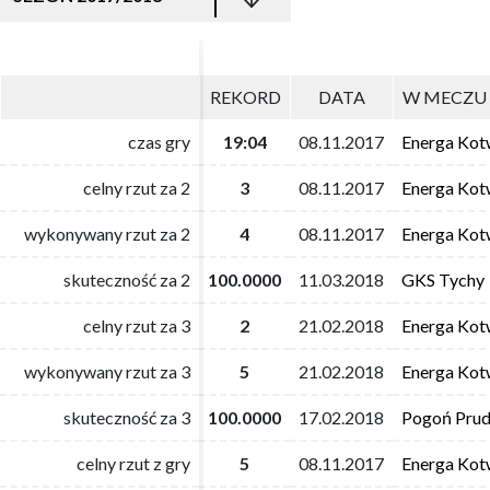
REKORD
REKORD
DATA
DATA
W MECZU 
W MECZU 
czas gry
czas gry
19:04
19:04
08.11.2017
08.11.2017
Energa Kot
Energa Kot
celny rzut za 2
celny rzut za 2
3
3
08.11.2017
08.11.2017
Energa Kot
Energa Kot
wykonywany rzut za 2
wykonywany rzut za 2
4
4
08.11.2017
08.11.2017
Energa Kot
Energa Kot
skuteczność za 2
skuteczność za 2
100.0000
100.0000
11.03.2018
11.03.2018
GKS Tychy
GKS Tychy
celny rzut za 3
celny rzut za 3
2
2
21.02.2018
21.02.2018
Energa Kot
Energa Kot
wykonywany rzut za 3
wykonywany rzut za 3
5
5
21.02.2018
21.02.2018
Energa Kot
Energa Kot
skuteczność za 3
skuteczność za 3
100.0000
100.0000
17.02.2018
17.02.2018
Pogoń Prud
Pogoń Prud
celny rzut z gry
celny rzut z gry
5
5
08.11.2017
08.11.2017
Energa Kot
Energa Kot