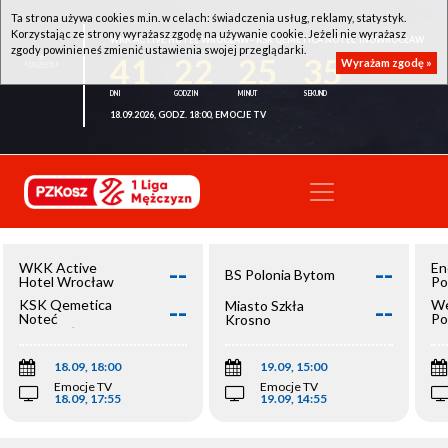
Ta strona używa cookies m.in. w celach: świadczenia usług, reklamy, statystyk.
Korzystając ze strony wyrażasz zgodę na używanie cookie. Jeżeli nie wyrażasz
WKK ACTIVE HOTEL WROCŁAW - KSK QEMETICA NOTEĆ INOWROCŁAW
zgody powinieneś zmienić ustawienia swojej przeglądarki.
41
22
25
35
Wyrażam zgodę »
18.09.2026, GODZ. 18:00, EMOCJE TV
--
--
WKK Active
En
BS Polonia Bytom
Hotel Wrocław
Po
--
--
KSK Qemetica
We
Miasto Szkła
Noteć
Po
Krosno
Inowrocław
Op
18.09, 18:00
19.09, 15:00
Emocje TV
Emocje TV
18.09, 17:55
19.09, 14:55