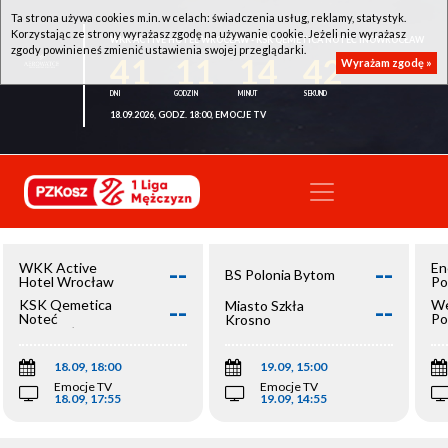
Ta strona używa cookies m.in. w celach: świadczenia usług, reklamy, statystyk.
Korzystając ze strony wyrażasz zgodę na używanie cookie. Jeżeli nie wyrażasz
WKK ACTIVE HOTEL WROCŁAW - KSK QEMETICA NOTEĆ INOWROCŁAW
zgody powinieneś zmienić ustawienia swojej przeglądarki.
41
11
14
42
Wyrażam zgodę »
18.09.2026, GODZ. 18:00, EMOCJE TV
--
--
WKK Active
En
BS Polonia Bytom
Hotel Wrocław
Po
--
--
KSK Qemetica
We
Miasto Szkła
Noteć
Po
Krosno
Inowrocław
Op
18.09, 18:00
19.09, 15:00
Emocje TV
Emocje TV
18.09, 17:55
19.09, 14:55