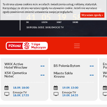
Ta strona używa cookies m.in. w celach: świadczenia usług, reklamy, statystyk.
Korzystając ze strony wyrażasz zgodę na używanie cookie. Jeżeli nie wyrażasz
WKK ACTIVE HOTEL WROCŁAW - KSK QEMETICA NOTEĆ INOWROCŁAW
zgody powinieneś zmienić ustawienia swojej przeglądarki.
41
05
19
58
Wyrażam zgodę »
18.09.2026, GODZ. 18:00, EMOCJE TV
--
--
WKK Active
En
BS Polonia Bytom
Hotel Wrocław
Po
--
--
KSK Qemetica
We
Miasto Szkła
Noteć
Po
Krosno
Inowrocław
Op
18.09, 18:00
19.09, 15:00
Emocje TV
Emocje TV
18.09, 17:55
19.09, 14:55