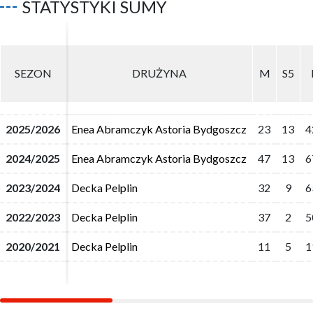
STATYSTYKI SUMY
SEZON
SEZON
DRUŻYNA
DRUŻYNA
M
M
S5
S5
2025/2026
2025/2026
Enea Abramczyk Astoria Bydgoszcz
Enea Abramczyk Astoria Bydgoszcz
23
23
13
13
4
4
2024/2025
2024/2025
Enea Abramczyk Astoria Bydgoszcz
Enea Abramczyk Astoria Bydgoszcz
47
47
13
13
6
6
2023/2024
2023/2024
Decka Pelplin
Decka Pelplin
32
32
9
9
6
6
2022/2023
2022/2023
Decka Pelplin
Decka Pelplin
37
37
2
2
5
5
2020/2021
2020/2021
Decka Pelplin
Decka Pelplin
11
11
5
5
1
1