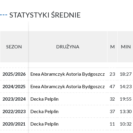
STATYSTYKI ŚREDNIE
SEZON
SEZON
DRUŻYNA
DRUŻYNA
M
M
MIN
MIN
2025/2026
2025/2026
Enea Abramczyk Astoria Bydgoszcz
Enea Abramczyk Astoria Bydgoszcz
23
23
18:27
18:27
2024/2025
2024/2025
Enea Abramczyk Astoria Bydgoszcz
Enea Abramczyk Astoria Bydgoszcz
47
47
14:23
14:23
2023/2024
2023/2024
Decka Pelplin
Decka Pelplin
32
32
19:55
19:55
2022/2023
2022/2023
Decka Pelplin
Decka Pelplin
37
37
13:30
13:30
2020/2021
2020/2021
Decka Pelplin
Decka Pelplin
11
11
10:32
10:32