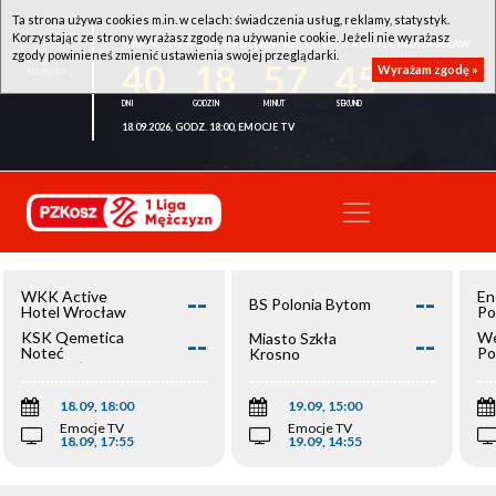
Ta strona używa cookies m.in. w celach: świadczenia usług, reklamy, statystyk.
Korzystając ze strony wyrażasz zgodę na używanie cookie. Jeżeli nie wyrażasz
WKK ACTIVE HOTEL WROCŁAW - KSK QEMETICA NOTEĆ INOWROCŁAW
zgody powinieneś zmienić ustawienia swojej przeglądarki.
40
18
57
45
Wyrażam zgodę »
18.09.2026, GODZ. 18:00, EMOCJE TV
--
--
WKK Active
En
BS Polonia Bytom
Hotel Wrocław
Po
--
--
KSK Qemetica
We
Miasto Szkła
Noteć
Po
Krosno
Inowrocław
Op
18.09, 18:00
19.09, 15:00
Emocje TV
Emocje TV
18.09, 17:55
19.09, 14:55