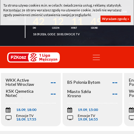
Ta strona używa cookies m.in. w celach: świadczenia usług, reklamy, statystyk.
Korzystając ze strony wyrażasz zgodę na używanie cookie. Jeżeli nie wyrażasz
WKK ACTIVE HOTEL WROCŁAW - KSK QEMETICA NOTEĆ INOWROCŁAW
zgody powinieneś zmienić ustawienia swojej przeglądarki.
42
12
11
49
Wyrażam zgodę »
18.09.2026, GODZ. 18:00, EMOCJE TV
--
--
WKK Active
En
BS Polonia Bytom
Hotel Wrocław
Po
--
--
KSK Qemetica
We
Miasto Szkła
Noteć
Po
Krosno
Inowrocław
Op
18.09, 18:00
19.09, 15:00
Emocje TV
Emocje TV
18.09, 17:55
19.09, 14:55