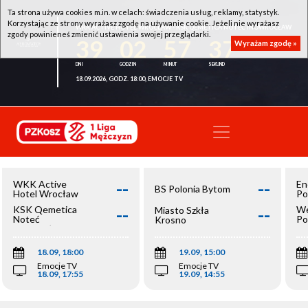
Ta strona używa cookies m.in. w celach: świadczenia usług, reklamy, statystyk.
Korzystając ze strony wyrażasz zgodę na używanie cookie. Jeżeli nie wyrażasz
WKK ACTIVE HOTEL WROCŁAW - KSK QEMETICA NOTEĆ INOWROCŁAW
zgody powinieneś zmienić ustawienia swojej przeglądarki.
39
02
57
37
Wyrażam zgodę »
18.09.2026, GODZ. 18:00, EMOCJE TV
--
--
WKK Active
En
BS Polonia Bytom
Hotel Wrocław
Po
--
--
KSK Qemetica
We
Miasto Szkła
Noteć
Po
Krosno
Inowrocław
Op
18.09, 18:00
19.09, 15:00
Emocje TV
Emocje TV
18.09, 17:55
19.09, 14:55