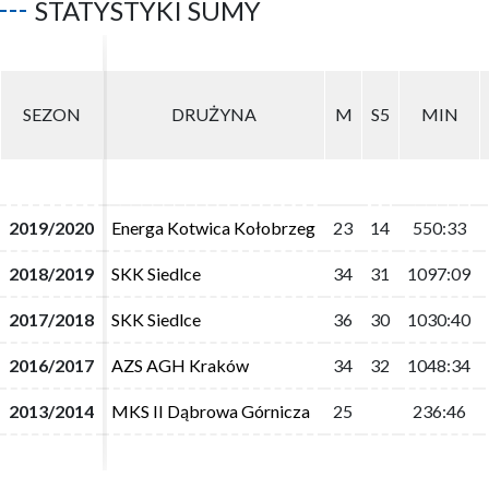
STATYSTYKI SUMY
SEZON
SEZON
DRUŻYNA
DRUŻYNA
M
M
S5
S5
MIN
MIN
2019/2020
2019/2020
Energa Kotwica Kołobrzeg
Energa Kotwica Kołobrzeg
23
23
14
14
550:33
550:33
2018/2019
2018/2019
SKK Siedlce
SKK Siedlce
34
34
31
31
1097:09
1097:09
2017/2018
2017/2018
SKK Siedlce
SKK Siedlce
36
36
30
30
1030:40
1030:40
2016/2017
2016/2017
AZS AGH Kraków
AZS AGH Kraków
34
34
32
32
1048:34
1048:34
2013/2014
2013/2014
MKS II Dąbrowa Górnicza
MKS II Dąbrowa Górnicza
25
25
236:46
236:46