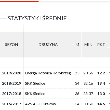
STATYSTYKI ŚREDNIE
SEZON
SEZON
DRUŻYNA
DRUŻYNA
M
M
MIN
MIN
PKT
PKT
2019/2020
2019/2020
Energa Kotwica Kołobrzeg
Energa Kotwica Kołobrzeg
23
23
23:56
23:56
12.2
12.2
2018/2019
2018/2019
SKK Siedlce
SKK Siedlce
34
34
32:16
32:16
19.4
19.4
2017/2018
2017/2018
SKK Siedlce
SKK Siedlce
36
36
28:37
28:37
13.0
13.0
2016/2017
2016/2017
AZS AGH Kraków
AZS AGH Kraków
34
34
30:50
30:50
14.6
14.6