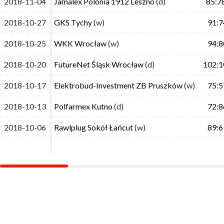
2018-11-04
2018-11-04
Jamalex Polonia 1912 Leszno
Jamalex Polonia 1912 Leszno
(d)
(d)
85:7
85:7
2018-10-27
2018-10-27
GKS Tychy
GKS Tychy
(w)
(w)
91:7
91:7
2018-10-25
2018-10-25
WKK Wrocław
WKK Wrocław
(w)
(w)
94:8
94:8
2018-10-20
2018-10-20
FutureNet Śląsk Wrocław
FutureNet Śląsk Wrocław
(d)
(d)
102:1
102:1
2018-10-17
2018-10-17
Elektrobud-Investment ZB Pruszków
Elektrobud-Investment ZB Pruszków
(w)
(w)
75:5
75:5
2018-10-13
2018-10-13
Polfarmex Kutno
Polfarmex Kutno
(d)
(d)
72:8
72:8
2018-10-06
2018-10-06
Rawlplug Sokół Łańcut
Rawlplug Sokół Łańcut
(w)
(w)
89:6
89:6