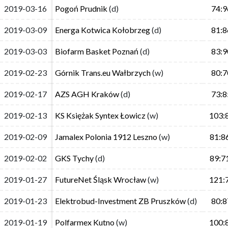
2019-03-16
2019-03-16
Pogoń Prudnik
Pogoń Prudnik
(d)
(d)
74:9
74:9
2019-03-09
2019-03-09
Energa Kotwica Kołobrzeg
Energa Kotwica Kołobrzeg
(d)
(d)
81:8
81:8
2019-03-03
2019-03-03
Biofarm Basket Poznań
Biofarm Basket Poznań
(d)
(d)
83:9
83:9
2019-02-23
2019-02-23
Górnik Trans.eu Wałbrzych
Górnik Trans.eu Wałbrzych
(w)
(w)
80:7
80:7
2019-02-17
2019-02-17
AZS AGH Kraków
AZS AGH Kraków
(d)
(d)
73:8
73:8
2019-02-13
2019-02-13
KS Księżak Syntex Łowicz
KS Księżak Syntex Łowicz
(w)
(w)
103:
103:
2019-02-09
2019-02-09
Jamalex Polonia 1912 Leszno
Jamalex Polonia 1912 Leszno
(w)
(w)
81:8
81:8
2019-02-02
2019-02-02
GKS Tychy
GKS Tychy
(d)
(d)
89:7
89:7
2019-01-27
2019-01-27
FutureNet Śląsk Wrocław
FutureNet Śląsk Wrocław
(w)
(w)
121:
121:
2019-01-23
2019-01-23
Elektrobud-Investment ZB Pruszków
Elektrobud-Investment ZB Pruszków
(d)
(d)
80:8
80:8
2019-01-19
2019-01-19
Polfarmex Kutno
Polfarmex Kutno
(w)
(w)
100:
100: