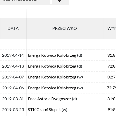
DATA
DATA
PRZECIWKO
PRZECIWKO
WYN
WYN
2019-04-14
2019-04-14
Energa Kotwica Kołobrzeg
Energa Kotwica Kołobrzeg
(d)
(d)
81:8
81:8
2019-04-13
2019-04-13
Energa Kotwica Kołobrzeg
Energa Kotwica Kołobrzeg
(d)
(d)
72:8
72:8
2019-04-07
2019-04-07
Energa Kotwica Kołobrzeg
Energa Kotwica Kołobrzeg
(w)
(w)
82:7
82:7
2019-04-06
2019-04-06
Energa Kotwica Kołobrzeg
Energa Kotwica Kołobrzeg
(w)
(w)
72:7
72:7
2019-03-31
2019-03-31
Enea Astoria Bydgoszcz
Enea Astoria Bydgoszcz
(d)
(d)
81:8
81:8
2019-03-23
2019-03-23
STK Czarni Słupsk
STK Czarni Słupsk
(w)
(w)
91:8
91:8