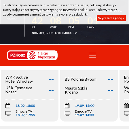
Ta strona używa cookies m.in. w celach: świadczenia usług, reklamy, statystyk.
Korzystając ze strony wyrażasz zgodę na używanie cookie. Jeżeli nie wyrażasz
WKK ACTIVE HOTEL WROCŁAW - KSK QEMETICA NOTEĆ INOWROCŁAW
zgody powinieneś zmienić ustawienia swojej przeglądarki.
42
08
05
01
Wyrażam zgodę »
18.09.2026, GODZ. 18:00, EMOCJE TV
--
--
WKK Active
En
BS Polonia Bytom
Hotel Wrocław
Po
--
--
KSK Qemetica
We
Miasto Szkła
Noteć
Po
Krosno
Inowrocław
Op
18.09, 18:00
19.09, 15:00
Emocje TV
Emocje TV
18.09, 17:55
19.09, 14:55