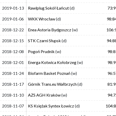
2019-01-13
2019-01-13
Rawlplug Sokół Łańcut
Rawlplug Sokół Łańcut
(d)
(d)
73:9
73:9
2019-01-06
2019-01-06
WKK Wrocław
WKK Wrocław
(d)
(d)
98:8
98:8
2018-12-22
2018-12-22
Enea Astoria Bydgoszcz
Enea Astoria Bydgoszcz
(w)
(w)
106:
106:
2018-12-15
2018-12-15
STK Czarni Słupsk
STK Czarni Słupsk
(d)
(d)
94:8
94:8
2018-12-08
2018-12-08
Pogoń Prudnik
Pogoń Prudnik
(w)
(w)
98:8
98:8
2018-12-01
2018-12-01
Energa Kotwica Kołobrzeg
Energa Kotwica Kołobrzeg
(w)
(w)
98:9
98:9
2018-11-24
2018-11-24
Biofarm Basket Poznań
Biofarm Basket Poznań
(w)
(w)
96:5
96:5
2018-11-17
2018-11-17
Górnik Trans.eu Wałbrzych
Górnik Trans.eu Wałbrzych
(d)
(d)
81:9
81:9
2018-11-10
2018-11-10
AZS AGH Kraków
AZS AGH Kraków
(w)
(w)
94:7
94:7
2018-11-07
2018-11-07
KS Księżak Syntex Łowicz
KS Księżak Syntex Łowicz
(d)
(d)
104:
104: