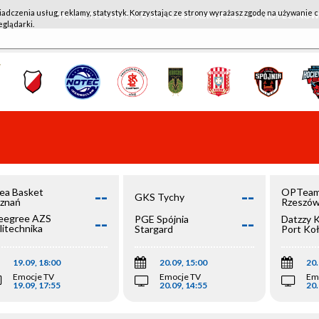
iadczenia usług, reklamy, statystyk. Korzystając ze strony wyrażasz zgodę na używanie c
WKK ACTIVE HOTEL WROCŁAW - KSK QEMETICA NOTEĆ IN
eglądarki.
--
--
ea Basket
OPTeam
GKS Tychy
znań
Rzeszó
--
--
egree AZS
PGE Spójnia
Datzzy 
litechnika
Stargard
Port Ko
olska
19.09, 18:00
20.09, 15:00
20.
Emocje TV
Emocje TV
Em
19.09, 17:55
20.09, 14:55
20.