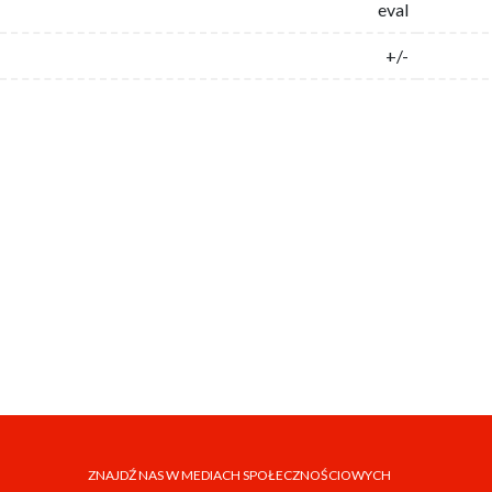
eval
+/-
ZNAJDŹ NAS W MEDIACH SPOŁECZNOŚCIOWYCH