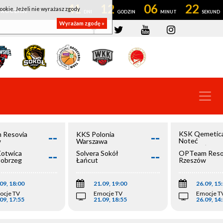
41
12
06
22
ookie. Jeżeli nie wyrażasz zgody
OWROCŁAW
Wyrażam zgodę »
--
--
KSK Qemetic
 Resovia
KKS Polonia
Noteć
w
Warszawa
Inowrocław
--
--
Kotwica
Solvera Sokół
OPTeam Reso
łobrzeg
Łańcut
Rzeszów
09, 18:00
21.09, 19:00
26.09, 15
ocje TV
Emocje TV
Emocje T
09, 17:55
21.09, 18:55
26.09, 14