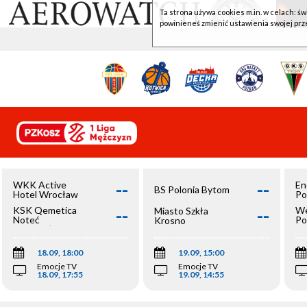
Ta strona używa cookies m.in. w celach: św
powinieneś zmienić ustawienia swojej prz
--
--
WKK Active
En
BS Polonia Bytom
Hotel Wrocław
Po
--
--
KSK Qemetica
We
Miasto Szkła
Noteć
Po
Krosno
Inowrocław
Op
18.09, 18:00
19.09, 15:00
Emocje TV
Emocje TV
18.09, 17:55
19.09, 14:55