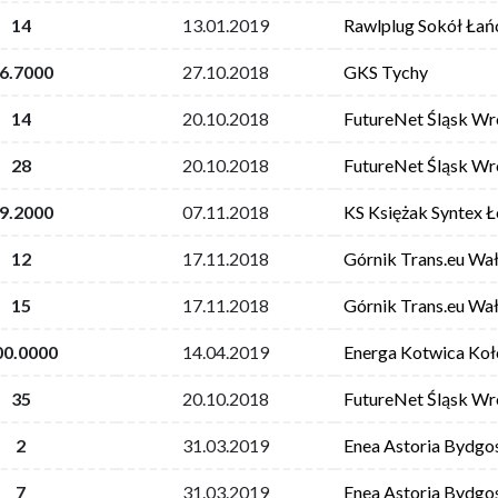
14
13.01.2019
Rawlplug Sokół Łań
6.7000
27.10.2018
GKS Tychy
14
20.10.2018
FutureNet Śląsk W
28
20.10.2018
FutureNet Śląsk W
9.2000
07.11.2018
KS Księżak Syntex 
12
17.11.2018
Górnik Trans.eu Wa
15
17.11.2018
Górnik Trans.eu Wa
00.0000
14.04.2019
Energa Kotwica Ko
35
20.10.2018
FutureNet Śląsk W
2
31.03.2019
Enea Astoria Bydgo
7
31.03.2019
Enea Astoria Bydgo