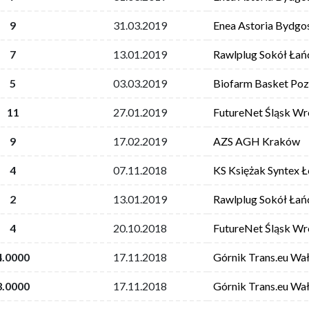
9
31.03.2019
Enea Astoria Bydgo
7
13.01.2019
Rawlplug Sokół Łań
5
03.03.2019
Biofarm Basket Po
11
27.01.2019
FutureNet Śląsk W
9
17.02.2019
AZS AGH Kraków
4
07.11.2018
KS Księżak Syntex 
2
13.01.2019
Rawlplug Sokół Łań
4
20.10.2018
FutureNet Śląsk W
4.0000
17.11.2018
Górnik Trans.eu Wa
3.0000
17.11.2018
Górnik Trans.eu Wa