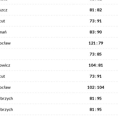
szcz
81 : 82
cut
73 : 91
znań
83 : 90
rocław
121 : 79
73 : 85
Łowicz
104 : 81
cut
73 : 91
rocław
102 : 104
łbrzych
81 : 95
łbrzych
81 : 95