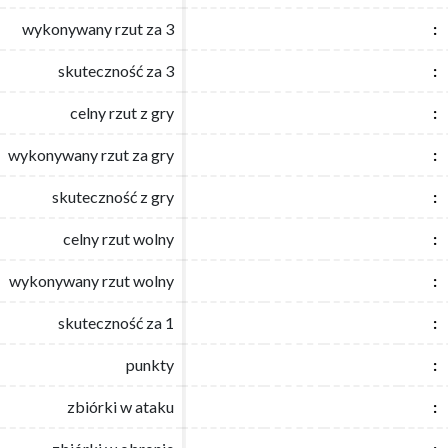
wykonywany rzut za 3
wykonywany rzut za 3
:
:
skuteczność za 3
skuteczność za 3
:
:
celny rzut z gry
celny rzut z gry
:
:
wykonywany rzut za gry
wykonywany rzut za gry
:
:
skuteczność z gry
skuteczność z gry
:
:
celny rzut wolny
celny rzut wolny
:
:
wykonywany rzut wolny
wykonywany rzut wolny
:
:
skuteczność za 1
skuteczność za 1
:
:
punkty
punkty
:
:
zbiórki w ataku
zbiórki w ataku
:
: