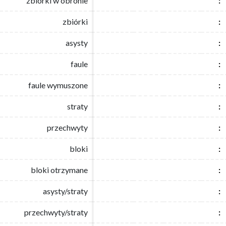
zbiórki w obronie
zbiórki w obronie
:
:
zbiórki
zbiórki
:
:
asysty
asysty
:
:
faule
faule
:
:
faule wymuszone
faule wymuszone
:
:
straty
straty
:
:
przechwyty
przechwyty
:
:
bloki
bloki
:
:
bloki otrzymane
bloki otrzymane
:
:
asysty/straty
asysty/straty
:
:
przechwyty/straty
przechwyty/straty
:
: