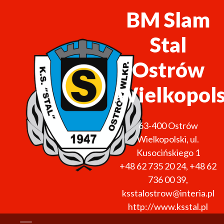
BM Slam
Stal
Ostrów
Wielkopols
63-400
Ostrów
Wielkopolski
,
ul.
Kusocińskiego 1
+48 62 735 20 24
,
+48 62
736 00 39
,
ksstalostrow@interia.pl
http://www.ksstal.pl