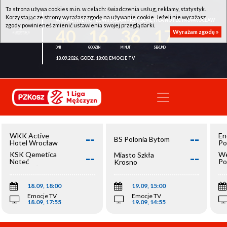
Ta strona używa cookies m.in. w celach: świadczenia usług, reklamy, statystyk.
Korzystając ze strony wyrażasz zgodę na używanie cookie. Jeżeli nie wyrażasz
WKK ACTIVE HOTEL WROCŁAW - KSK QEMETICA NOTEĆ INOWROCŁAW
zgody powinieneś zmienić ustawienia swojej przeglądarki.
40
16
36
16
Wyrażam zgodę »
18.09.2026, GODZ. 18:00, EMOCJE TV
--
--
WKK Active
En
BS Polonia Bytom
Hotel Wrocław
Po
--
--
KSK Qemetica
We
Miasto Szkła
Noteć
Po
Krosno
Inowrocław
Op
18.09, 18:00
19.09, 15:00
Emocje TV
Emocje TV
18.09, 17:55
19.09, 14:55