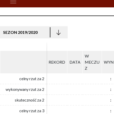
SEZON 2019/2020
W
W
REKORD
REKORD
DATA
DATA
MECZU
MECZU
WYN
WYN
Z
Z
celny rzut za 2
celny rzut za 2
:
:
wykonywany rzut za 2
wykonywany rzut za 2
:
:
skuteczność za 2
skuteczność za 2
:
:
celny rzut za 3
celny rzut za 3
:
: