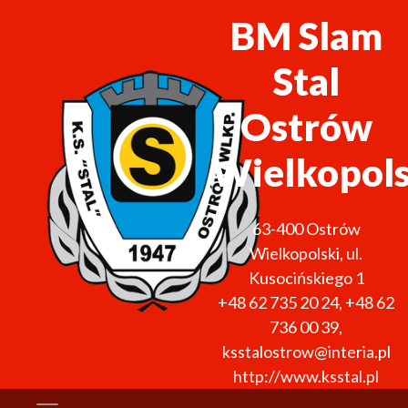
BM Slam
Stal
Ostrów
Wielkopols
63-400
Ostrów
Wielkopolski
,
ul.
Kusocińskiego 1
+48 62 735 20 24
,
+48 62
736 00 39
,
ksstalostrow@interia.pl
http://www.ksstal.pl