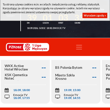
Ta strona używa cookies m.in. w celach: świadczenia usług, reklamy, statystyk.
Korzystając ze strony wyrażasz zgodę na używanie cookie. Jeżeli nie wyrażasz
WKK ACTIVE HOTEL WROCŁAW - KSK QEMETICA NOTEĆ INOWROCŁAW
zgody powinieneś zmienić ustawienia swojej przeglądarki.
39
01
03
33
Wyrażam zgodę »
18.09.2026, GODZ. 18:00, EMOCJE TV
--
--
WKK Active
En
BS Polonia Bytom
Hotel Wrocław
Po
--
--
KSK Qemetica
We
Miasto Szkła
Noteć
Po
Krosno
Inowrocław
Op
18.09, 18:00
19.09, 15:00
Emocje TV
Emocje TV
18.09, 17:55
19.09, 14:55