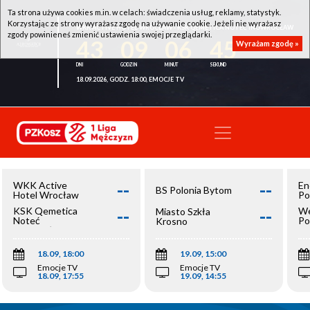
Ta strona używa cookies m.in. w celach: świadczenia usług, reklamy, statystyk.
Korzystając ze strony wyrażasz zgodę na używanie cookie. Jeżeli nie wyrażasz
WKK ACTIVE HOTEL WROCŁAW - KSK QEMETICA NOTEĆ INOWROCŁAW
zgody powinieneś zmienić ustawienia swojej przeglądarki.
43
09
06
44
Wyrażam zgodę »
18.09.2026, GODZ. 18:00, EMOCJE TV
--
--
WKK Active
En
BS Polonia Bytom
Hotel Wrocław
Po
--
--
KSK Qemetica
We
Miasto Szkła
Noteć
Po
Krosno
Inowrocław
Op
18.09, 18:00
19.09, 15:00
Emocje TV
Emocje TV
18.09, 17:55
19.09, 14:55