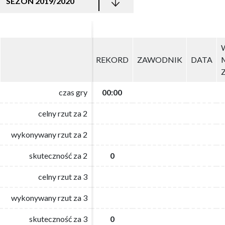
SEZON 2019/2020
REKORD
REKORD
ZAWODNIK
ZAWODNIK
DATA
DATA
czas gry
czas gry
00:00
00:00
celny rzut za 2
celny rzut za 2
wykonywany rzut za 2
wykonywany rzut za 2
skuteczność za 2
skuteczność za 2
0
0
celny rzut za 3
celny rzut za 3
wykonywany rzut za 3
wykonywany rzut za 3
skuteczność za 3
skuteczność za 3
0
0