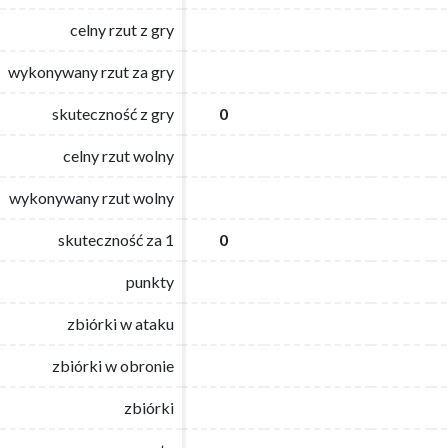
celny rzut z gry
celny rzut z gry
wykonywany rzut za gry
wykonywany rzut za gry
skuteczność z gry
skuteczność z gry
0
0
celny rzut wolny
celny rzut wolny
wykonywany rzut wolny
wykonywany rzut wolny
skuteczność za 1
skuteczność za 1
0
0
punkty
punkty
zbiórki w ataku
zbiórki w ataku
zbiórki w obronie
zbiórki w obronie
zbiórki
zbiórki