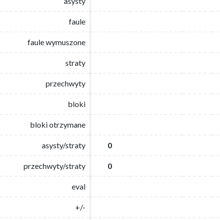
asysty
asysty
faule
faule
faule wymuszone
faule wymuszone
straty
straty
przechwyty
przechwyty
bloki
bloki
bloki otrzymane
bloki otrzymane
asysty/straty
asysty/straty
0
0
przechwyty/straty
przechwyty/straty
0
0
eval
eval
+/-
+/-