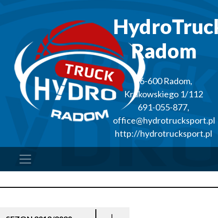
HydroTruc
Radom
26-600
Radom
,
Krukowskiego 1/112
691-055-877
,
office@hydrotrucksport.pl
http://hydrotrucksport.pl