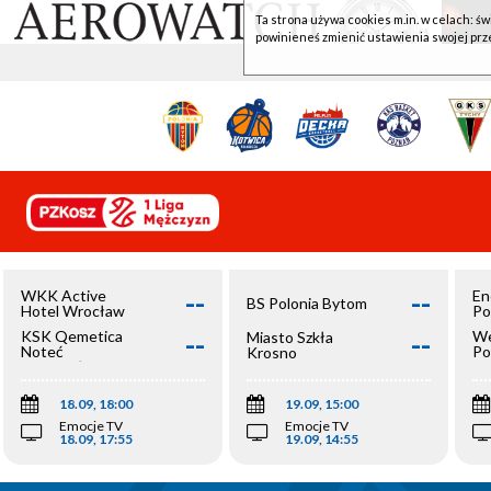
Ta strona używa cookies m.in. w celach: św
powinieneś zmienić ustawienia swojej prz
--
--
WKK Active
En
BS Polonia Bytom
Hotel Wrocław
Po
--
--
KSK Qemetica
We
Miasto Szkła
Noteć
Po
Krosno
Inowrocław
Op
18.09, 18:00
19.09, 15:00
Emocje TV
Emocje TV
18.09, 17:55
19.09, 14:55