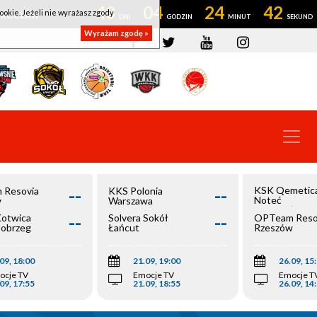
43
04
24
41
ookie. Jeżeli nie wyrażasz zgody
OWROCŁAW
Wyrażam zgodę »
--
--
KSK Qemetic
 Resovia
KKS Polonia
Noteć
w
Warszawa
Inowrocław
--
--
Kotwica
Solvera Sokół
OPTeam Reso
łobrzeg
Łańcut
Rzeszów
09, 18:00
21.09, 19:00
26.09, 15
ocje TV
Emocje TV
Emocje T
09, 17:55
21.09, 18:55
26.09, 14