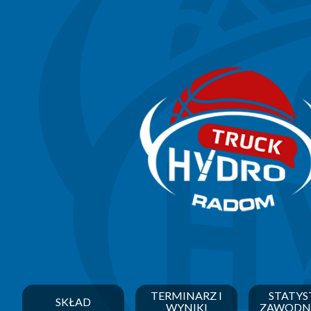
TERMINARZ I
STATYS
SKŁAD
WYNIKI
ZAWODN