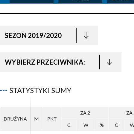
SEZON 2019/2020
WYBIERZ PRZECIWNIKA:
STATYSTYKI SUMY
ZA 2
ZA 2
ZA 
ZA 
DRUŻYNA
DRUŻYNA
M
M
PKT
PKT
C
C
W
W
%
%
C
C