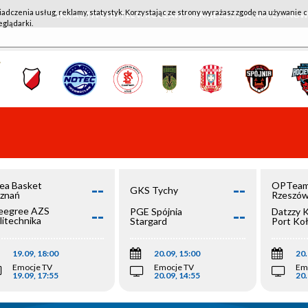
iadczenia usług, reklamy, statystyk. Korzystając ze strony wyrażasz zgodę na używanie c
WKK ACTIVE HOTEL WROCŁAW - KSK QEMETICA NOTEĆ IN
eglądarki.
--
--
ea Basket
OPTeam
GKS Tychy
znań
Rzeszó
--
--
egree AZS
PGE Spójnia
Datzzy 
litechnika
Stargard
Port Ko
olska
19.09, 18:00
20.09, 15:00
20.
Emocje TV
Emocje TV
Em
19.09, 17:55
20.09, 14:55
20.