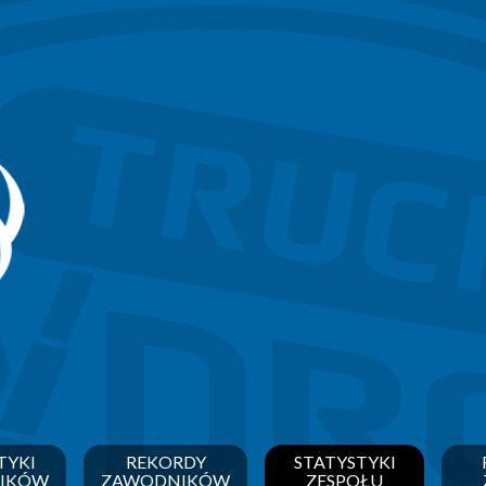
TYKI
REKORDY
STATYSTYKI
IKÓW
ZAWODNIKÓW
ZESPOŁU