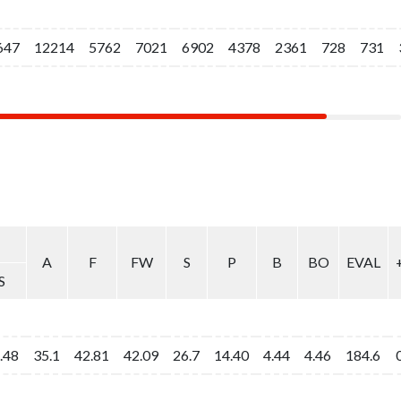
647
647
12214
12214
5762
5762
7021
7021
6902
6902
4378
4378
2361
2361
728
728
731
731
A
A
F
F
FW
FW
S
S
P
P
B
B
BO
BO
EVAL
EVAL
S
S
.48
.48
35.1
35.1
42.81
42.81
42.09
42.09
26.7
26.7
14.40
14.40
4.44
4.44
4.46
4.46
184.6
184.6