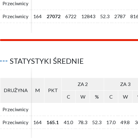
Przeciwnicy
Przeciwnicy
Przeciwnicy
Przeciwnicy
164
164
27072
27072
6722
6722
12843
12843
52.3
52.3
2787
2787
81
81
STATYSTYKI ŚREDNIE
ZA 2
ZA 2
ZA 3
ZA 3
DRUŻYNA
DRUŻYNA
M
M
PKT
PKT
C
C
W
W
%
%
C
C
W
W
Przeciwnicy
Przeciwnicy
Przeciwnicy
Przeciwnicy
164
164
165.1
165.1
41.0
41.0
78.3
78.3
52.3
52.3
17.0
17.0
49.8
49.8
3
3