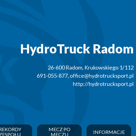
HydroTruck Radom
26-600
Radom
,
Krukowskiego 1/112
691-055-877
,
office@hydrotrucksport.pl
http://hydrotrucksport.pl
REKORDY
MECZ PO
INFORMACJE
ZESPOŁU
MECZU