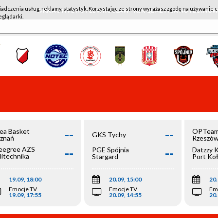
iadczenia usług, reklamy, statystyk. Korzystając ze strony wyrażasz zgodę na używanie c
WKK ACTIVE HOTEL WROCŁAW - KSK QEMETICA NOTEĆ IN
eglądarki.
--
--
ea Basket
OPTeam
GKS Tychy
znań
Rzeszó
--
--
egree AZS
PGE Spójnia
Datzzy 
litechnika
Stargard
Port Ko
olska
19.09, 18:00
20.09, 15:00
20.
Emocje TV
Emocje TV
Em
19.09, 17:55
20.09, 14:55
20.