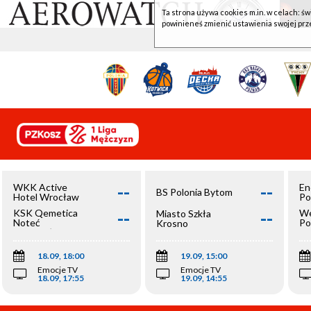
Ta strona używa cookies m.in. w celach: św
powinieneś zmienić ustawienia swojej prz
--
--
WKK Active
En
BS Polonia Bytom
Hotel Wrocław
Po
--
--
KSK Qemetica
We
Miasto Szkła
Noteć
Po
Krosno
Inowrocław
Op
18.09, 18:00
19.09, 15:00
Emocje TV
Emocje TV
18.09, 17:55
19.09, 14:55