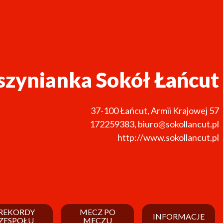
zynianka Sokół Łańcut
37-100
Łańcut
,
Armii Krajowej 57
172259383
,
biuro@sokollancut.pl
http://www.sokollancut.pl
REKORDY
MECZ PO
INFORMACJE
ZESPOŁU
MECZU