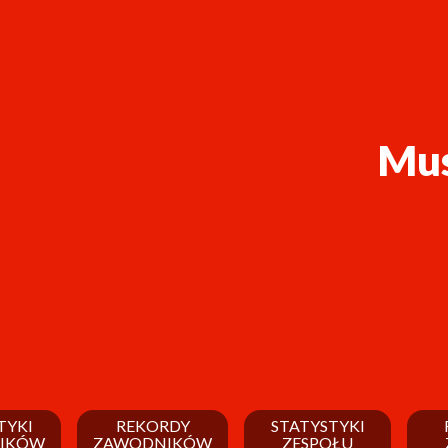
Mus
TYKI
REKORDY
STATYSTYKI
IKÓW
ZAWODNIKÓW
ZESPOŁU