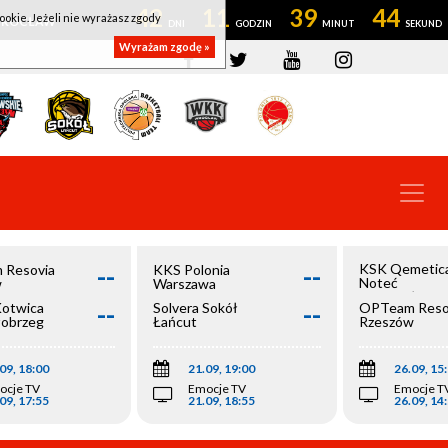
42
11
39
44
ookie. Jeżeli nie wyrażasz zgody
OWROCŁAW
Wyrażam zgodę »
--
--
KSK Qemetic
 Resovia
KKS Polonia
Noteć
w
Warszawa
Inowrocław
--
--
Kotwica
Solvera Sokół
OPTeam Reso
łobrzeg
Łańcut
Rzeszów
09, 18:00
21.09, 19:00
26.09, 15
ocje TV
Emocje TV
Emocje T
09, 17:55
21.09, 18:55
26.09, 14