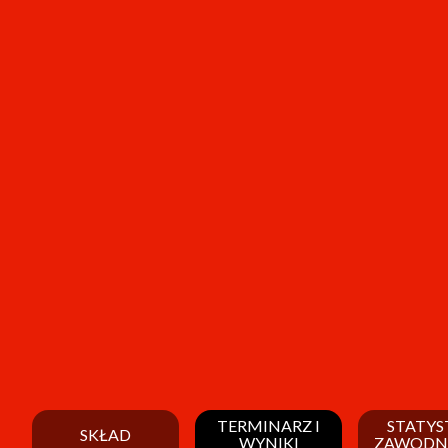
TERMINARZ I
STATYS
SKŁAD
WYNIKI
ZAWODN