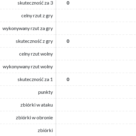
skuteczność za 3
skuteczność za 3
0
0
celny rzut z gry
celny rzut z gry
wykonywany rzut za gry
wykonywany rzut za gry
skuteczność z gry
skuteczność z gry
0
0
celny rzut wolny
celny rzut wolny
wykonywany rzut wolny
wykonywany rzut wolny
skuteczność za 1
skuteczność za 1
0
0
punkty
punkty
zbiórki w ataku
zbiórki w ataku
zbiórki w obronie
zbiórki w obronie
zbiórki
zbiórki