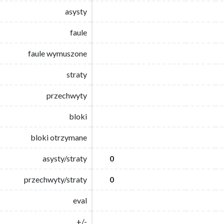
asysty
asysty
faule
faule
faule wymuszone
faule wymuszone
straty
straty
przechwyty
przechwyty
bloki
bloki
bloki otrzymane
bloki otrzymane
asysty/straty
asysty/straty
0
0
przechwyty/straty
przechwyty/straty
0
0
eval
eval
+/-
+/-