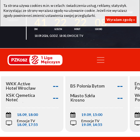
Ta strona używa cookies m.in. w celach: świadczenia usług, reklamy, statystyk.
Korzystając ze strony wyrażasz zgodę na używanie cookie. Jeżeli nie wyrażasz
WKK ACTIVE HOTEL WROCŁAW - KSK QEMETICA NOTEĆ INOWROCŁAW
zgody powinieneś zmienić ustawienia swojej przeglądarki.
41
22
22
07
Wyrażam zgodę »
18.09.2026, GODZ. 18:00, EMOCJE TV
--
--
WKK Active
En
BS Polonia Bytom
Hotel Wrocław
Po
--
--
KSK Qemetica
We
Miasto Szkła
Noteć
Po
Krosno
Inowrocław
Op
18.09, 18:00
19.09, 15:00
Emocje TV
Emocje TV
18.09, 17:55
19.09, 14:55