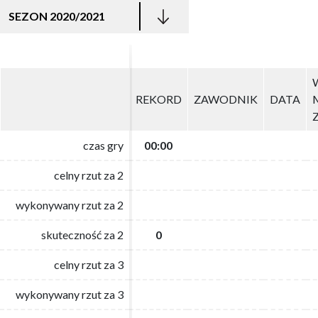
SEZON 2020/2021
REKORD
REKORD
ZAWODNIK
ZAWODNIK
DATA
DATA
czas gry
czas gry
00:00
00:00
celny rzut za 2
celny rzut za 2
wykonywany rzut za 2
wykonywany rzut za 2
skuteczność za 2
skuteczność za 2
0
0
celny rzut za 3
celny rzut za 3
wykonywany rzut za 3
wykonywany rzut za 3