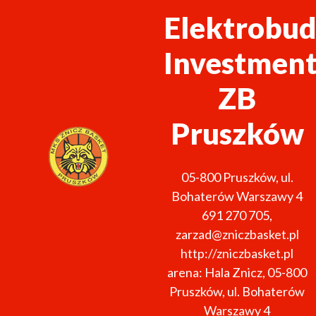
Elektrobud
Investmen
ZB
Pruszków
05-800
Pruszków
,
ul.
Bohaterów Warszawy 4
691 270 705
,
zarzad@zniczbasket.pl
http://zniczbasket.pl
arena: Hala Znicz, 05-800
Pruszków, ul. Bohaterów
Warszawy 4