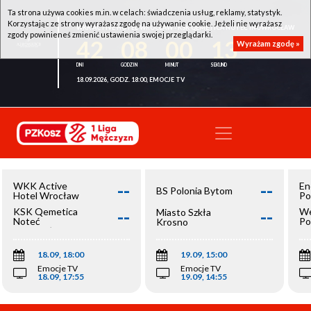
Ta strona używa cookies m.in. w celach: świadczenia usług, reklamy, statystyk.
Korzystając ze strony wyrażasz zgodę na używanie cookie. Jeżeli nie wyrażasz
WKK ACTIVE HOTEL WROCŁAW - KSK QEMETICA NOTEĆ INOWROCŁAW
zgody powinieneś zmienić ustawienia swojej przeglądarki.
42
08
00
12
Wyrażam zgodę »
18.09.2026, GODZ. 18:00, EMOCJE TV
--
--
WKK Active
En
BS Polonia Bytom
Hotel Wrocław
Po
--
--
KSK Qemetica
We
Miasto Szkła
Noteć
Po
Krosno
Inowrocław
Op
18.09, 18:00
19.09, 15:00
Emocje TV
Emocje TV
18.09, 17:55
19.09, 14:55