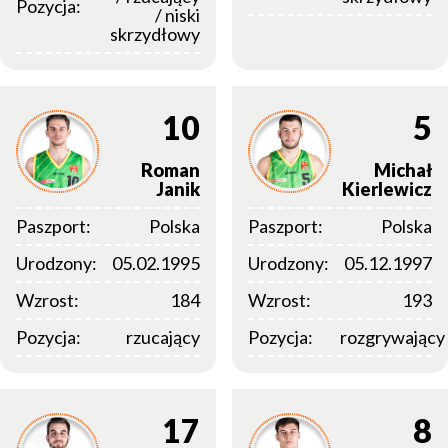
Pozycja:
/ niski
skrzydłowy
10
5
Roman
Michał
Janik
Kierlewicz
Paszport:
Polska
Paszport:
Polska
Urodzony:
05.02.1995
Urodzony:
05.12.1997
Wzrost:
184
Wzrost:
193
Pozycja:
rzucający
Pozycja:
rozgrywający
17
8