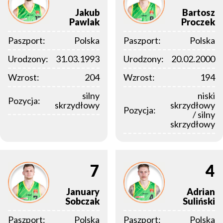
Jakub
Bartosz
Pawlak
Proczek
Paszport:
Polska
Paszport:
Polska
Urodzony:
31.03.1993
Urodzony:
20.02.2000
Wzrost:
204
Wzrost:
194
silny
niski
Pozycja:
skrzydłowy
skrzydłowy
Pozycja:
/ silny
skrzydłowy
7
4
January
Adrian
Sobczak
Suliński
Paszport:
Polska
Paszport:
Polska