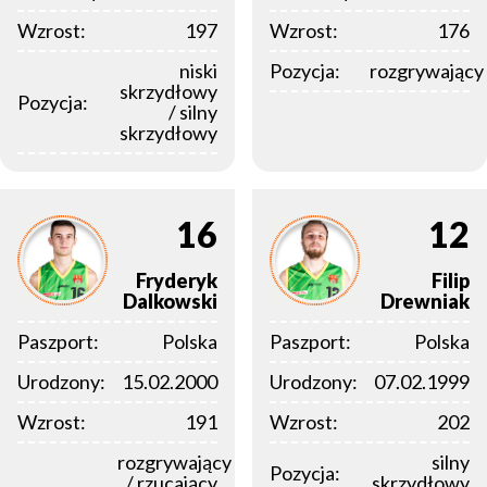
Wzrost:
197
Wzrost:
176
niski
Pozycja:
rozgrywający
skrzydłowy
Pozycja:
/ silny
skrzydłowy
16
12
Fryderyk
Filip
Dalkowski
Drewniak
Paszport:
Polska
Paszport:
Polska
Urodzony:
15.02.2000
Urodzony:
07.02.1999
Wzrost:
191
Wzrost:
202
rozgrywający
silny
Pozycja:
/ rzucający
skrzydłowy