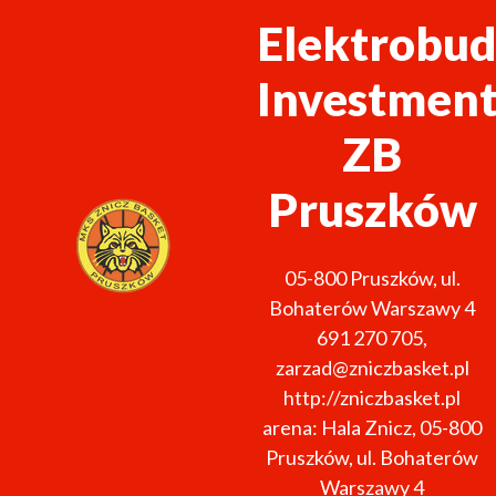
Elektrobud
Investmen
ZB
Pruszków
05-800
Pruszków
,
ul.
Bohaterów Warszawy 4
691 270 705
,
zarzad@zniczbasket.pl
http://zniczbasket.pl
arena: Hala Znicz, 05-800
Pruszków, ul. Bohaterów
Warszawy 4