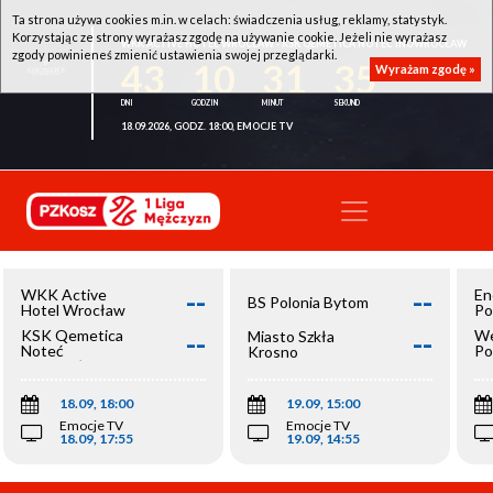
Ta strona używa cookies m.in. w celach: świadczenia usług, reklamy, statystyk.
Korzystając ze strony wyrażasz zgodę na używanie cookie. Jeżeli nie wyrażasz
WKK ACTIVE HOTEL WROCŁAW - KSK QEMETICA NOTEĆ INOWROCŁAW
zgody powinieneś zmienić ustawienia swojej przeglądarki.
43
10
31
35
Wyrażam zgodę »
18.09.2026, GODZ. 18:00, EMOCJE TV
--
--
WKK Active
En
BS Polonia Bytom
Hotel Wrocław
Po
--
--
KSK Qemetica
We
Miasto Szkła
Noteć
Po
Krosno
Inowrocław
Op
18.09, 18:00
19.09, 15:00
Emocje TV
Emocje TV
18.09, 17:55
19.09, 14:55