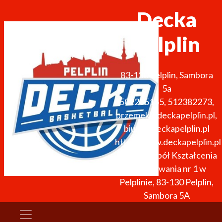
Decka
Pelplin
83-130
Pelplin
,
Sambora
5a
502285165, 512382273
,
przemek@deckapelplin.pl,
biuro@deckapelplin.pl
http://www.deckapelplin.pl
arena: Zespół Kształcenia
i Wychowania nr 1 w
Pelplinie, 83-130 Pelplin,
Sambora 5A