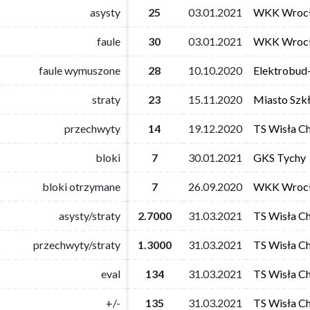
asysty
asysty
25
25
03.01.2021
03.01.2021
WKK Wroc
WKK Wroc
faule
faule
30
30
03.01.2021
03.01.2021
WKK Wroc
WKK Wroc
faule wymuszone
faule wymuszone
28
28
10.10.2020
10.10.2020
Elektrobud
Elektrobud
straty
straty
23
23
15.11.2020
15.11.2020
Miasto Szk
Miasto Szk
przechwyty
przechwyty
14
14
19.12.2020
19.12.2020
TS Wisła C
TS Wisła C
bloki
bloki
7
7
30.01.2021
30.01.2021
GKS Tychy
GKS Tychy
bloki otrzymane
bloki otrzymane
7
7
26.09.2020
26.09.2020
WKK Wroc
WKK Wroc
asysty/straty
asysty/straty
2.7000
2.7000
31.03.2021
31.03.2021
TS Wisła C
TS Wisła C
przechwyty/straty
przechwyty/straty
1.3000
1.3000
31.03.2021
31.03.2021
TS Wisła C
TS Wisła C
eval
eval
134
134
31.03.2021
31.03.2021
TS Wisła C
TS Wisła C
+/-
+/-
135
135
31.03.2021
31.03.2021
TS Wisła C
TS Wisła C