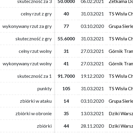
skuteczność za 3
skuteczność za 3
50.0000
50.0000
06.02.2021
06.02.2021
Zetkama Do
Zetkama Do
celny rzut z gry
celny rzut z gry
40
40
31.03.2021
31.03.2021
TS Wisła C
TS Wisła C
wykonywany rzut za gry
wykonywany rzut za gry
77
77
03.10.2020
03.10.2020
Grupa Sierl
Grupa Sierl
skuteczność z gry
skuteczność z gry
55.6000
55.6000
31.03.2021
31.03.2021
TS Wisła C
TS Wisła C
celny rzut wolny
celny rzut wolny
31
31
27.03.2021
27.03.2021
Górnik Tra
Górnik Tra
wykonywany rzut wolny
wykonywany rzut wolny
41
41
27.03.2021
27.03.2021
Górnik Tra
Górnik Tra
skuteczność za 1
skuteczność za 1
91.7000
91.7000
19.12.2020
19.12.2020
TS Wisła C
TS Wisła C
punkty
punkty
105
105
31.03.2021
31.03.2021
TS Wisła C
TS Wisła C
zbiórki w ataku
zbiórki w ataku
14
14
03.10.2020
03.10.2020
Grupa Sierl
Grupa Sierl
zbiórki w obronie
zbiórki w obronie
35
35
13.03.2021
13.03.2021
Dziki Wars
Dziki Wars
zbiórki
zbiórki
44
44
28.11.2020
28.11.2020
Dziki Wars
Dziki Wars