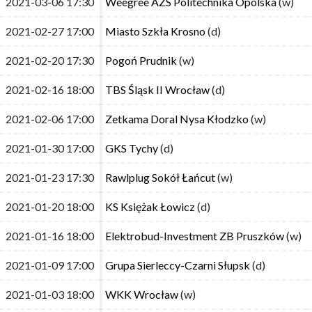
2021-03-06 17:30
2021-03-06 17:30
Weegree AZS Politechnika Opolska
Weegree AZS Politechnika Opolska
(w)
(w)
2021-02-27 17:00
2021-02-27 17:00
Miasto Szkła Krosno
Miasto Szkła Krosno
(d)
(d)
2021-02-20 17:30
2021-02-20 17:30
Pogoń Prudnik
Pogoń Prudnik
(w)
(w)
2021-02-16 18:00
2021-02-16 18:00
TBS Śląsk II Wrocław
TBS Śląsk II Wrocław
(d)
(d)
2021-02-06 17:00
2021-02-06 17:00
Zetkama Doral Nysa Kłodzko
Zetkama Doral Nysa Kłodzko
(w)
(w)
2021-01-30 17:00
2021-01-30 17:00
GKS Tychy
GKS Tychy
(d)
(d)
2021-01-23 17:30
2021-01-23 17:30
Rawlplug Sokół Łańcut
Rawlplug Sokół Łańcut
(w)
(w)
2021-01-20 18:00
2021-01-20 18:00
KS Księżak Łowicz
KS Księżak Łowicz
(d)
(d)
2021-01-16 18:00
2021-01-16 18:00
Elektrobud-Investment ZB Pruszków
Elektrobud-Investment ZB Pruszków
(w)
(w)
2021-01-09 17:00
2021-01-09 17:00
Grupa Sierleccy-Czarni Słupsk
Grupa Sierleccy-Czarni Słupsk
(d)
(d)
2021-01-03 18:00
2021-01-03 18:00
WKK Wrocław
WKK Wrocław
(w)
(w)