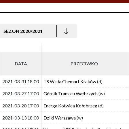
SEZON 2020/2021
DATA
DATA
PRZECIWKO
PRZECIWKO
2021-03-31 18:00
2021-03-31 18:00
TS Wisła Chemart Kraków
TS Wisła Chemart Kraków
(d)
(d)
2021-03-27 17:00
2021-03-27 17:00
Górnik Trans.eu Wałbrzych
Górnik Trans.eu Wałbrzych
(w)
(w)
2021-03-20 17:00
2021-03-20 17:00
Energa Kotwica Kołobrzeg
Energa Kotwica Kołobrzeg
(d)
(d)
2021-03-13 18:00
2021-03-13 18:00
Dziki Warszawa
Dziki Warszawa
(w)
(w)