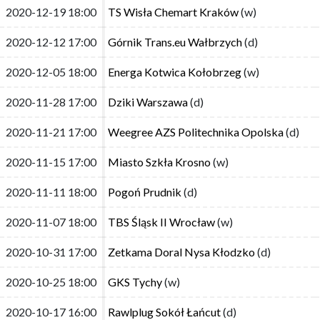
2020-12-19 18:00
2020-12-19 18:00
TS Wisła Chemart Kraków
TS Wisła Chemart Kraków
(w)
(w)
2020-12-12 17:00
2020-12-12 17:00
Górnik Trans.eu Wałbrzych
Górnik Trans.eu Wałbrzych
(d)
(d)
2020-12-05 18:00
2020-12-05 18:00
Energa Kotwica Kołobrzeg
Energa Kotwica Kołobrzeg
(w)
(w)
2020-11-28 17:00
2020-11-28 17:00
Dziki Warszawa
Dziki Warszawa
(d)
(d)
2020-11-21 17:00
2020-11-21 17:00
Weegree AZS Politechnika Opolska
Weegree AZS Politechnika Opolska
(d)
(d)
2020-11-15 17:00
2020-11-15 17:00
Miasto Szkła Krosno
Miasto Szkła Krosno
(w)
(w)
2020-11-11 18:00
2020-11-11 18:00
Pogoń Prudnik
Pogoń Prudnik
(d)
(d)
2020-11-07 18:00
2020-11-07 18:00
TBS Śląsk II Wrocław
TBS Śląsk II Wrocław
(w)
(w)
2020-10-31 17:00
2020-10-31 17:00
Zetkama Doral Nysa Kłodzko
Zetkama Doral Nysa Kłodzko
(d)
(d)
2020-10-25 18:00
2020-10-25 18:00
GKS Tychy
GKS Tychy
(w)
(w)
2020-10-17 16:00
2020-10-17 16:00
Rawlplug Sokół Łańcut
Rawlplug Sokół Łańcut
(d)
(d)