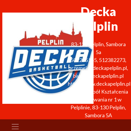
Decka
Pelplin
83-130
Pelplin
,
Sambora
5a
502285165, 512382273
,
przemek@deckapelplin.pl,
biuro@deckapelplin.pl
http://www.deckapelplin.pl
arena: Zespół Kształcenia
i Wychowania nr 1 w
Pelplinie, 83-130 Pelplin,
Sambora 5A