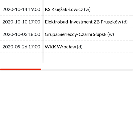
2020-10-14 19:00
2020-10-14 19:00
KS Księżak Łowicz
KS Księżak Łowicz
(w)
(w)
2020-10-10 17:00
2020-10-10 17:00
Elektrobud-Investment ZB Pruszków
Elektrobud-Investment ZB Pruszków
(d)
(d)
2020-10-03 18:00
2020-10-03 18:00
Grupa Sierleccy-Czarni Słupsk
Grupa Sierleccy-Czarni Słupsk
(w)
(w)
2020-09-26 17:00
2020-09-26 17:00
WKK Wrocław
WKK Wrocław
(d)
(d)