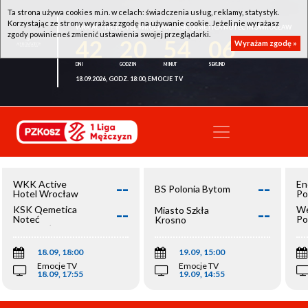
Ta strona używa cookies m.in. w celach: świadczenia usług, reklamy, statystyk.
Korzystając ze strony wyrażasz zgodę na używanie cookie. Jeżeli nie wyrażasz
WKK ACTIVE HOTEL WROCŁAW - KSK QEMETICA NOTEĆ INOWROCŁAW
zgody powinieneś zmienić ustawienia swojej przeglądarki.
42
20
54
06
Wyrażam zgodę »
18.09.2026, GODZ. 18:00, EMOCJE TV
--
--
WKK Active
En
BS Polonia Bytom
Hotel Wrocław
Po
--
--
KSK Qemetica
We
Miasto Szkła
Noteć
Po
Krosno
Inowrocław
Op
18.09, 18:00
19.09, 15:00
Emocje TV
Emocje TV
18.09, 17:55
19.09, 14:55