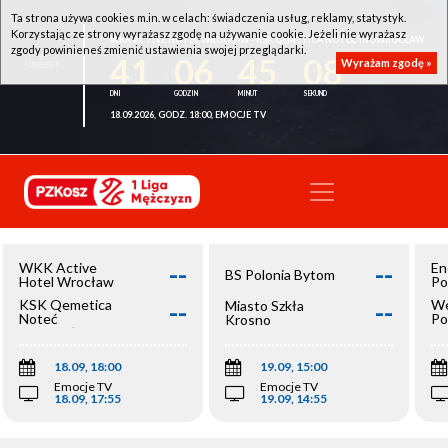
Ta strona używa cookies m.in. w celach: świadczenia usług, reklamy, statystyk.
Korzystając ze strony wyrażasz zgodę na używanie cookie. Jeżeli nie wyrażasz
WKK ACTIVE HOTEL WROCŁAW - KSK QEMETICA NOTEĆ INOWROCŁAW
zgody powinieneś zmienić ustawienia swojej przeglądarki.
41
06
45
08
Wyrażam zgodę »
18.09.2026, GODZ. 18:00, EMOCJE TV
--
--
WKK Active
En
BS Polonia Bytom
Hotel Wrocław
Po
--
--
KSK Qemetica
We
Miasto Szkła
Noteć
Po
Krosno
Inowrocław
Op
18.09, 18:00
19.09, 15:00
Emocje TV
Emocje TV
18.09, 17:55
19.09, 14:55