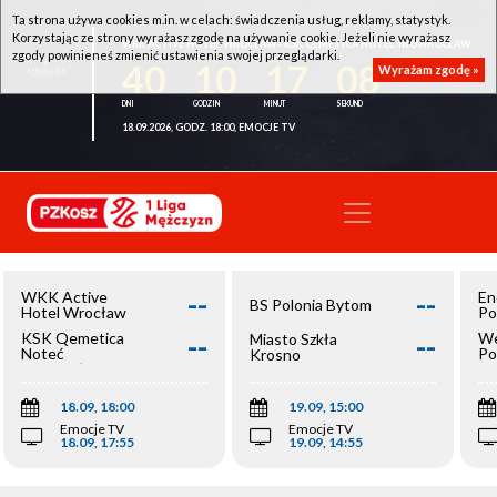
Ta strona używa cookies m.in. w celach: świadczenia usług, reklamy, statystyk.
Korzystając ze strony wyrażasz zgodę na używanie cookie. Jeżeli nie wyrażasz
WKK ACTIVE HOTEL WROCŁAW - KSK QEMETICA NOTEĆ INOWROCŁAW
zgody powinieneś zmienić ustawienia swojej przeglądarki.
40
10
17
08
Wyrażam zgodę »
18.09.2026, GODZ. 18:00, EMOCJE TV
--
--
WKK Active
En
BS Polonia Bytom
Hotel Wrocław
Po
--
--
KSK Qemetica
We
Miasto Szkła
Noteć
Po
Krosno
Inowrocław
Op
18.09, 18:00
19.09, 15:00
Emocje TV
Emocje TV
18.09, 17:55
19.09, 14:55