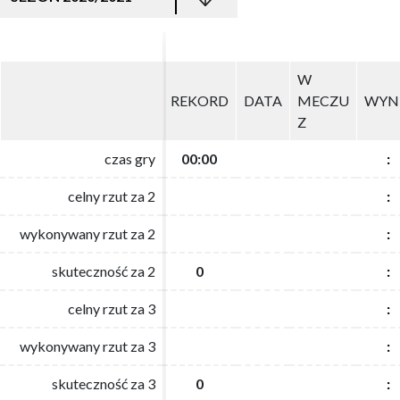
W
W
REKORD
REKORD
DATA
DATA
MECZU
MECZU
WYN
WYN
Z
Z
czas gry
czas gry
00:00
00:00
:
:
celny rzut za 2
celny rzut za 2
:
:
wykonywany rzut za 2
wykonywany rzut za 2
:
:
skuteczność za 2
skuteczność za 2
0
0
:
:
celny rzut za 3
celny rzut za 3
:
:
wykonywany rzut za 3
wykonywany rzut za 3
:
:
skuteczność za 3
skuteczność za 3
0
0
:
: