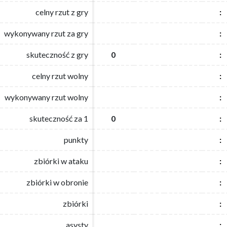
celny rzut z gry
celny rzut z gry
:
:
wykonywany rzut za gry
wykonywany rzut za gry
:
:
skuteczność z gry
skuteczność z gry
0
0
:
:
celny rzut wolny
celny rzut wolny
:
:
wykonywany rzut wolny
wykonywany rzut wolny
:
:
skuteczność za 1
skuteczność za 1
0
0
:
:
punkty
punkty
:
:
zbiórki w ataku
zbiórki w ataku
:
:
zbiórki w obronie
zbiórki w obronie
:
:
zbiórki
zbiórki
:
:
asysty
asysty
:
: