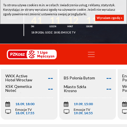
Ta strona używa cookies m.in. w celach: świadczenia usług, reklamy, statystyk.
Korzystając ze strony wyrażasz zgodę na używanie cookie. Jeżeli nie wyrażasz
WKK ACTIVE HOTEL WROCŁAW - KSK QEMETICA NOTEĆ INOWROCŁAW
zgody powinieneś zmienić ustawienia swojej przeglądarki.
41
11
12
11
Wyrażam zgodę »
18.09.2026, GODZ. 18:00, EMOCJE TV
--
--
WKK Active
En
BS Polonia Bytom
Hotel Wrocław
Po
--
--
KSK Qemetica
We
Miasto Szkła
Noteć
Po
Krosno
Inowrocław
Op
18.09, 18:00
19.09, 15:00
Emocje TV
Emocje TV
18.09, 17:55
19.09, 14:55