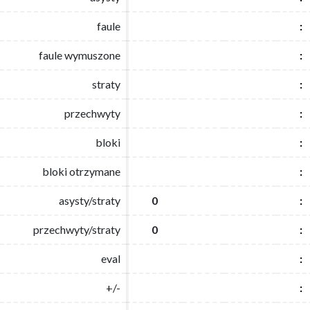
faule
faule
:
:
faule wymuszone
faule wymuszone
:
:
straty
straty
:
:
przechwyty
przechwyty
:
:
bloki
bloki
:
:
bloki otrzymane
bloki otrzymane
:
:
asysty/straty
asysty/straty
0
0
:
:
przechwyty/straty
przechwyty/straty
0
0
:
:
eval
eval
:
:
+/-
+/-
:
: