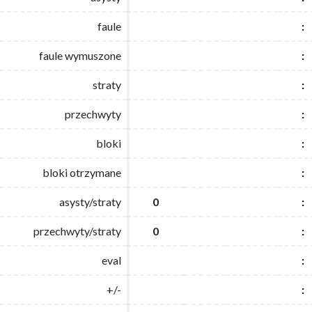
faule
faule
:
:
faule wymuszone
faule wymuszone
:
:
straty
straty
:
:
przechwyty
przechwyty
:
:
bloki
bloki
:
:
bloki otrzymane
bloki otrzymane
:
:
asysty/straty
asysty/straty
0
0
:
:
przechwyty/straty
przechwyty/straty
0
0
:
:
eval
eval
:
:
+/-
+/-
:
: