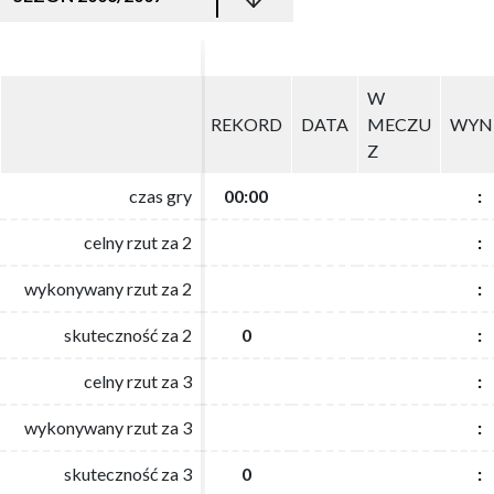
W
W
REKORD
REKORD
DATA
DATA
MECZU
MECZU
WYN
WYN
Z
Z
czas gry
czas gry
00:00
00:00
:
:
celny rzut za 2
celny rzut za 2
:
:
wykonywany rzut za 2
wykonywany rzut za 2
:
:
skuteczność za 2
skuteczność za 2
0
0
:
:
celny rzut za 3
celny rzut za 3
:
:
wykonywany rzut za 3
wykonywany rzut za 3
:
:
skuteczność za 3
skuteczność za 3
0
0
:
: