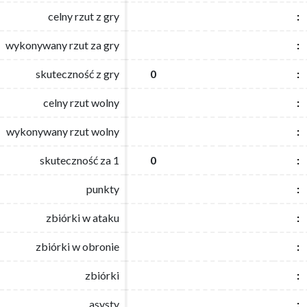
celny rzut z gry
celny rzut z gry
:
:
wykonywany rzut za gry
wykonywany rzut za gry
:
:
skuteczność z gry
skuteczność z gry
0
0
:
:
celny rzut wolny
celny rzut wolny
:
:
wykonywany rzut wolny
wykonywany rzut wolny
:
:
skuteczność za 1
skuteczność za 1
0
0
:
:
punkty
punkty
:
:
zbiórki w ataku
zbiórki w ataku
:
:
zbiórki w obronie
zbiórki w obronie
:
:
zbiórki
zbiórki
:
:
asysty
asysty
:
: