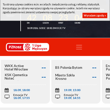
Ta strona używa cookies m.in. w celach: świadczenia usług, reklamy, statystyk.
Korzystając ze strony wyrażasz zgodę na używanie cookie. Jeżeli nie wyrażasz
WKK ACTIVE HOTEL WROCŁAW - KSK QEMETICA NOTEĆ INOWROCŁAW
zgody powinieneś zmienić ustawienia swojej przeglądarki.
42
08
23
04
Wyrażam zgodę »
18.09.2026, GODZ. 18:00, EMOCJE TV
--
--
WKK Active
En
BS Polonia Bytom
Hotel Wrocław
Po
--
--
KSK Qemetica
We
Miasto Szkła
Noteć
Po
Krosno
Inowrocław
Op
18.09, 18:00
19.09, 15:00
Emocje TV
Emocje TV
18.09, 17:55
19.09, 14:55