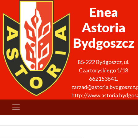
Enea
Astoria
Bydgoszcz
85-222
Bydgoszcz
,
ul.
Czartoryskiego 1/18
662153841
,
zarzad@astoria.bydgoszcz.p
http://www.astoria.bydgosz