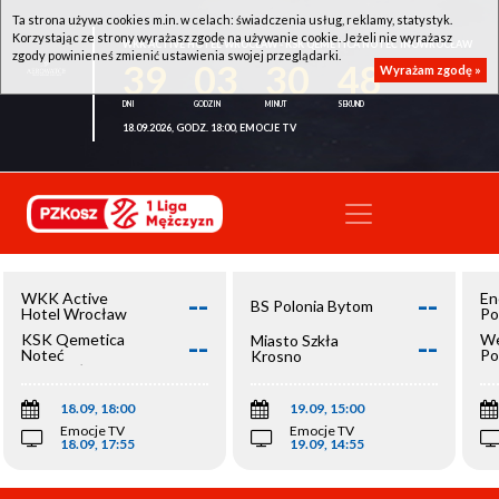
Ta strona używa cookies m.in. w celach: świadczenia usług, reklamy, statystyk.
Korzystając ze strony wyrażasz zgodę na używanie cookie. Jeżeli nie wyrażasz
WKK ACTIVE HOTEL WROCŁAW - KSK QEMETICA NOTEĆ INOWROCŁAW
zgody powinieneś zmienić ustawienia swojej przeglądarki.
39
03
30
48
Wyrażam zgodę »
18.09.2026, GODZ. 18:00, EMOCJE TV
--
--
WKK Active
En
BS Polonia Bytom
Hotel Wrocław
Po
--
--
KSK Qemetica
We
Miasto Szkła
Noteć
Po
Krosno
Inowrocław
Op
18.09, 18:00
19.09, 15:00
Emocje TV
Emocje TV
18.09, 17:55
19.09, 14:55