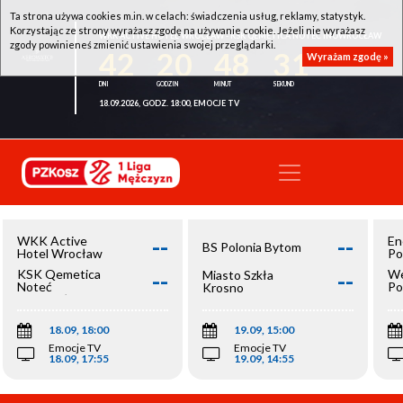
Ta strona używa cookies m.in. w celach: świadczenia usług, reklamy, statystyk.
Korzystając ze strony wyrażasz zgodę na używanie cookie. Jeżeli nie wyrażasz
WKK ACTIVE HOTEL WROCŁAW - KSK QEMETICA NOTEĆ INOWROCŁAW
zgody powinieneś zmienić ustawienia swojej przeglądarki.
42
20
48
31
Wyrażam zgodę »
18.09.2026, GODZ. 18:00, EMOCJE TV
--
--
WKK Active
En
BS Polonia Bytom
Hotel Wrocław
Po
--
--
KSK Qemetica
We
Miasto Szkła
Noteć
Po
Krosno
Inowrocław
Op
18.09, 18:00
19.09, 15:00
Emocje TV
Emocje TV
18.09, 17:55
19.09, 14:55