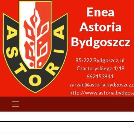
Enea
Astoria
Bydgoszcz
85-222
Bydgoszcz
,
ul.
Czartoryskiego 1/18
662153841
,
zarzad@astoria.bydgoszcz.p
http://www.astoria.bydgosz