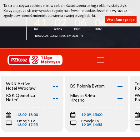
Ta strona używa cookies m.in. w celach: świadczenia usług, reklamy, statystyk.
Korzystając ze strony wyrażasz zgodę na używanie cookie. Jeżeli nie wyrażasz
WKK ACTIVE HOTEL WROCŁAW - KSK QEMETICA NOTEĆ INOWROCŁAW
zgody powinieneś zmienić ustawienia swojej przeglądarki.
41
02
06
06
Wyrażam zgodę »
18.09.2026, GODZ. 18:00, EMOCJE TV
--
--
WKK Active
En
BS Polonia Bytom
Hotel Wrocław
Po
--
--
KSK Qemetica
We
Miasto Szkła
Noteć
Po
Krosno
Inowrocław
Op
18.09, 18:00
19.09, 15:00
Emocje TV
Emocje TV
18.09, 17:55
19.09, 14:55