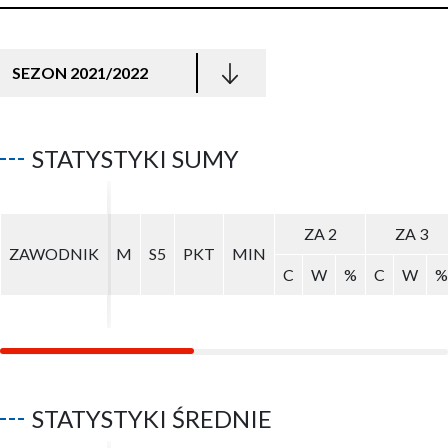
SEZON 2021/2022
STATYSTYKI SUMY
ZA 2
ZA 2
ZA 3
ZA 3
ZAWODNIK
ZAWODNIK
M
M
S5
S5
PKT
PKT
MIN
MIN
C
C
W
W
%
%
C
C
W
W
%
%
STATYSTYKI ŚREDNIE