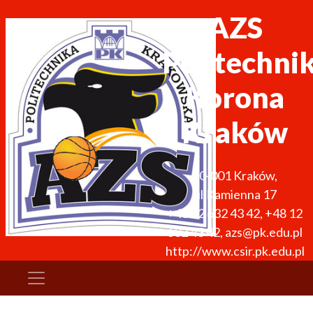
AZS
Politechni
Korona
Kraków
30-001
Kraków
,
ul.Kamienna 17
+48 12 632 43 42
,
+48 12
632 43 42
,
azs@pk.edu.pl
http://www.csir.pk.edu.pl