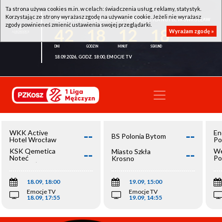
Ta strona używa cookies m.in. w celach: świadczenia usług, reklamy, statystyk.
Korzystając ze strony wyrażasz zgodę na używanie cookie. Jeżeli nie wyrażasz
WKK ACTIVE HOTEL WROCŁAW - KSK QEMETICA NOTEĆ INOWROCŁAW
zgody powinieneś zmienić ustawienia swojej przeglądarki.
42
18
12
18
Wyrażam zgodę »
18.09.2026, GODZ. 18:00, EMOCJE TV
--
--
WKK Active
En
BS Polonia Bytom
Hotel Wrocław
Po
--
--
KSK Qemetica
We
Miasto Szkła
Noteć
Po
Krosno
Inowrocław
Op
18.09, 18:00
19.09, 15:00
Emocje TV
Emocje TV
18.09, 17:55
19.09, 14:55