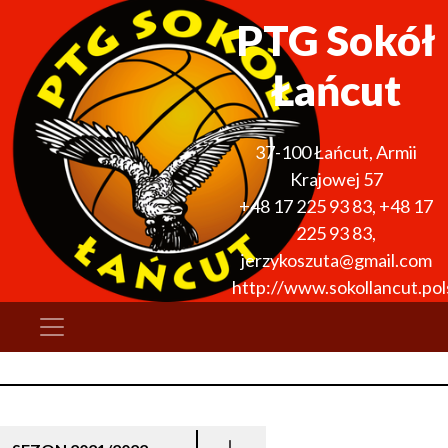
PTG Sokół
Łańcut
37-100
Łańcut
,
Armii
Krajowej 57
+48 17 225 93 83
,
+48 17
225 93 83
,
jerzykoszuta@gmail.com
http://www.sokollancut.pols