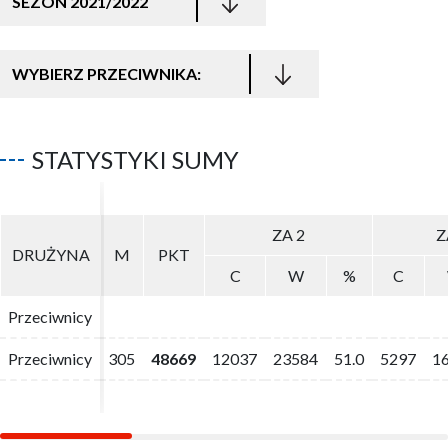
SEZON 2021/2022
WYBIERZ PRZECIWNIKA:
STATYSTYKI SUMY
ZA 2
ZA 2
Z
Z
DRUŻYNA
DRUŻYNA
M
M
PKT
PKT
C
C
W
W
%
%
C
C
Przeciwnicy
Przeciwnicy
Przeciwnicy
Przeciwnicy
305
305
48669
48669
12037
12037
23584
23584
51.0
51.0
5297
5297
1
1