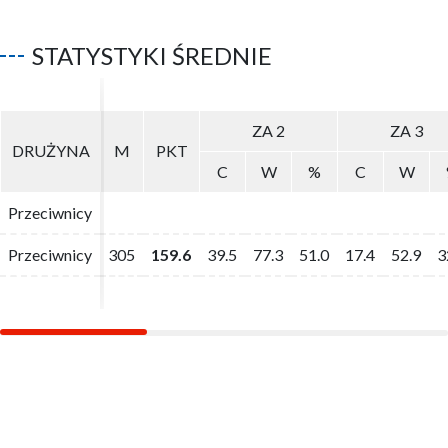
STATYSTYKI ŚREDNIE
ZA 2
ZA 2
ZA 3
ZA 3
DRUŻYNA
DRUŻYNA
M
M
PKT
PKT
C
C
W
W
%
%
C
C
W
W
Przeciwnicy
Przeciwnicy
Przeciwnicy
Przeciwnicy
305
305
159.6
159.6
39.5
39.5
77.3
77.3
51.0
51.0
17.4
17.4
52.9
52.9
3
3