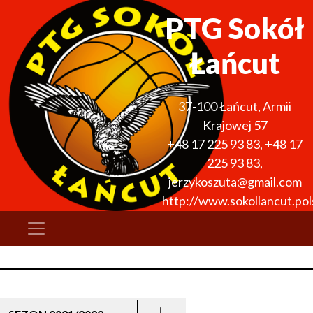
PTG Sokół
Łańcut
37-100
Łańcut
,
Armii
Krajowej 57
+48 17 225 93 83
,
+48 17
225 93 83
,
jerzykoszuta@gmail.com
http://www.sokollancut.pols