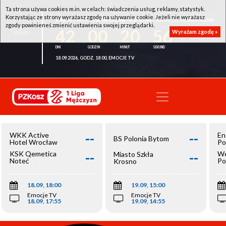
Ta strona używa cookies m.in. w celach: świadczenia usług, reklamy, statystyk.
Korzystając ze strony wyrażasz zgodę na używanie cookie. Jeżeli nie wyrażasz
WKK ACTIVE HOTEL WROCŁAW - KSK QEMETICA NOTEĆ INOWROCŁAW
zgody powinieneś zmienić ustawienia swojej przeglądarki.
42
00
20
56
Wyrażam zgodę »
18.09.2026, GODZ. 18:00, EMOCJE TV
--
--
WKK Active
En
BS Polonia Bytom
Hotel Wrocław
Po
--
--
KSK Qemetica
We
Miasto Szkła
Noteć
Po
Krosno
Inowrocław
Op
18.09, 18:00
19.09, 15:00
Emocje TV
Emocje TV
18.09, 17:55
19.09, 14:55