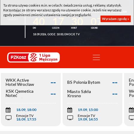
Ta strona używa cookies m.in. w celach: świadczenia usług, reklamy, statystyk.
Korzystając ze strony wyrażasz zgodę na używanie cookie. Jeżeli nie wyrażasz
WKK ACTIVE HOTEL WROCŁAW - KSK QEMETICA NOTEĆ INOWROCŁAW
zgody powinieneś zmienić ustawienia swojej przeglądarki.
40
17
30
07
Wyrażam zgodę »
18.09.2026, GODZ. 18:00, EMOCJE TV
--
--
WKK Active
En
BS Polonia Bytom
Hotel Wrocław
Po
--
--
KSK Qemetica
We
Miasto Szkła
Noteć
Po
Krosno
Inowrocław
Op
18.09, 18:00
19.09, 15:00
Emocje TV
Emocje TV
18.09, 17:55
19.09, 14:55