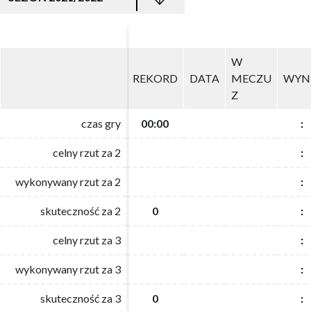
W
W
REKORD
REKORD
DATA
DATA
MECZU
MECZU
WYN
WYN
Z
Z
czas gry
czas gry
00:00
00:00
:
:
celny rzut za 2
celny rzut za 2
:
:
wykonywany rzut za 2
wykonywany rzut za 2
:
:
skuteczność za 2
skuteczność za 2
0
0
:
:
celny rzut za 3
celny rzut za 3
:
:
wykonywany rzut za 3
wykonywany rzut za 3
:
:
skuteczność za 3
skuteczność za 3
0
0
:
: