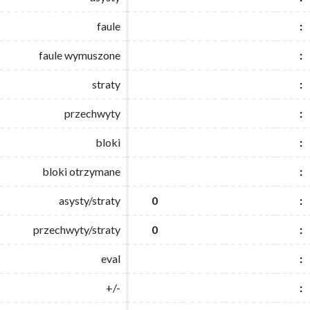
faule
faule
:
:
faule wymuszone
faule wymuszone
:
:
straty
straty
:
:
przechwyty
przechwyty
:
:
bloki
bloki
:
:
bloki otrzymane
bloki otrzymane
:
:
asysty/straty
asysty/straty
0
0
:
:
przechwyty/straty
przechwyty/straty
0
0
:
:
eval
eval
:
:
+/-
+/-
:
: