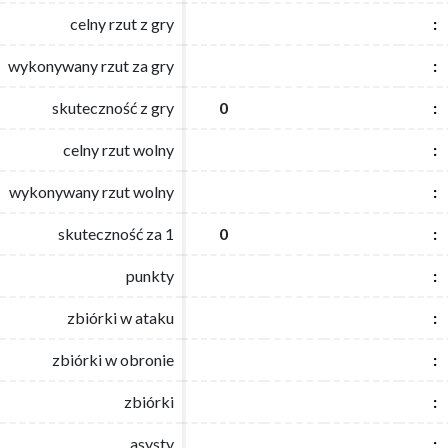
celny rzut z gry
celny rzut z gry
:
:
wykonywany rzut za gry
wykonywany rzut za gry
:
:
skuteczność z gry
skuteczność z gry
0
0
:
:
celny rzut wolny
celny rzut wolny
:
:
wykonywany rzut wolny
wykonywany rzut wolny
:
:
skuteczność za 1
skuteczność za 1
0
0
:
:
punkty
punkty
:
:
zbiórki w ataku
zbiórki w ataku
:
:
zbiórki w obronie
zbiórki w obronie
:
:
zbiórki
zbiórki
:
:
asysty
asysty
:
: