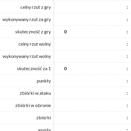
celny rzut z gry
celny rzut z gry
:
:
wykonywany rzut za gry
wykonywany rzut za gry
:
:
skuteczność z gry
skuteczność z gry
0
0
:
:
celny rzut wolny
celny rzut wolny
:
:
wykonywany rzut wolny
wykonywany rzut wolny
:
:
skuteczność za 1
skuteczność za 1
0
0
:
:
punkty
punkty
:
:
zbiórki w ataku
zbiórki w ataku
:
:
zbiórki w obronie
zbiórki w obronie
:
:
zbiórki
zbiórki
:
:
asysty
asysty
:
: