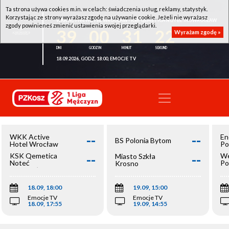
Ta strona używa cookies m.in. w celach: świadczenia usług, reklamy, statystyk.
Korzystając ze strony wyrażasz zgodę na używanie cookie. Jeżeli nie wyrażasz
WKK ACTIVE HOTEL WROCŁAW - KSK QEMETICA NOTEĆ INOWROCŁAW
zgody powinieneś zmienić ustawienia swojej przeglądarki.
39
00
31
22
Wyrażam zgodę »
18.09.2026, GODZ. 18:00, EMOCJE TV
--
--
WKK Active
En
BS Polonia Bytom
Hotel Wrocław
Po
--
--
KSK Qemetica
We
Miasto Szkła
Noteć
Po
Krosno
Inowrocław
Op
18.09, 18:00
19.09, 15:00
Emocje TV
Emocje TV
18.09, 17:55
19.09, 14:55