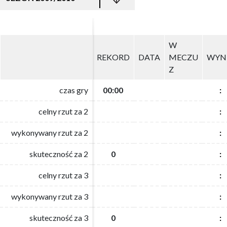
W
W
REKORD
REKORD
DATA
DATA
MECZU
MECZU
WYN
WYN
Z
Z
czas gry
czas gry
00:00
00:00
:
:
celny rzut za 2
celny rzut za 2
:
:
wykonywany rzut za 2
wykonywany rzut za 2
:
:
skuteczność za 2
skuteczność za 2
0
0
:
:
celny rzut za 3
celny rzut za 3
:
:
wykonywany rzut za 3
wykonywany rzut za 3
:
:
skuteczność za 3
skuteczność za 3
0
0
:
: