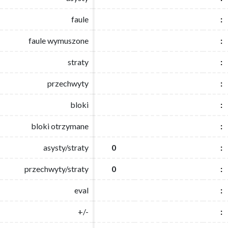
faule
faule
:
:
faule wymuszone
faule wymuszone
:
:
straty
straty
:
:
przechwyty
przechwyty
:
:
bloki
bloki
:
:
bloki otrzymane
bloki otrzymane
:
:
asysty/straty
asysty/straty
0
0
:
:
przechwyty/straty
przechwyty/straty
0
0
:
:
eval
eval
:
:
+/-
+/-
:
: