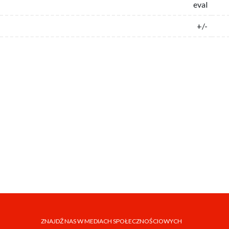
eval
+/-
ZNAJDŹ NAS W MEDIACH SPOŁECZNOŚCIOWYCH