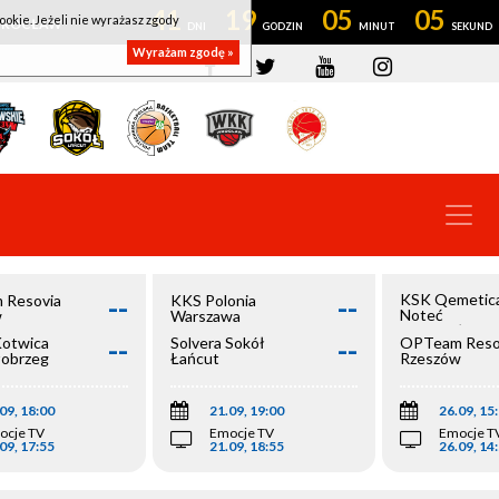
41
19
05
04
ookie. Jeżeli nie wyrażasz zgody
OWROCŁAW
Wyrażam zgodę »
--
--
KSK Qemetic
 Resovia
KKS Polonia
Noteć
w
Warszawa
Inowrocław
--
--
Kotwica
Solvera Sokół
OPTeam Reso
łobrzeg
Łańcut
Rzeszów
09, 18:00
21.09, 19:00
26.09, 15
ocje TV
Emocje TV
Emocje T
09, 17:55
21.09, 18:55
26.09, 14