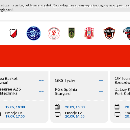
iadczenia usług, reklamy, statystyk. Korzystając ze strony wyrażasz zgodę na używanie c
WKK ACTIVE HOTEL WROCŁAW - KSK QEMETICA NOTEĆ IN
eglądarki.
--
--
ea Basket
OPTeam
GKS Tychy
znań
Rzeszó
--
--
egree AZS
PGE Spójnia
Datzzy 
litechnika
Stargard
Port Ko
olska
19.09, 18:00
20.09, 15:00
20.
Emocje TV
Emocje TV
Em
19.09, 17:55
20.09, 14:55
20.