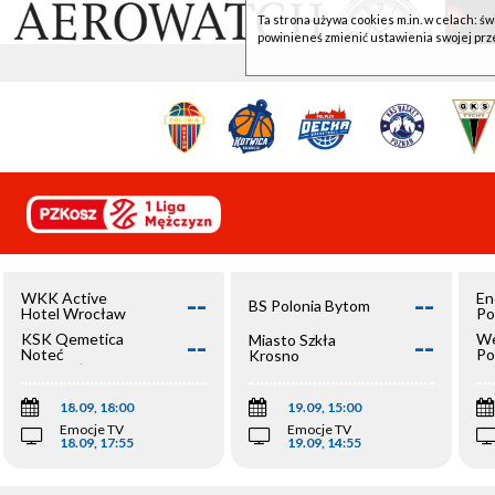
Ta strona używa cookies m.in. w celach: św
powinieneś zmienić ustawienia swojej prz
--
--
WKK Active
En
BS Polonia Bytom
Hotel Wrocław
Po
--
--
KSK Qemetica
We
Miasto Szkła
Noteć
Po
Krosno
Inowrocław
Op
18.09, 18:00
19.09, 15:00
Emocje TV
Emocje TV
18.09, 17:55
19.09, 14:55