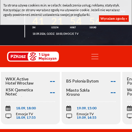
Ta strona używa cookies m.in. w celach: świadczenia usług, reklamy, statystyk.
Korzystając ze strony wyrażasz zgodę na używanie cookie. Jeżeli nie wyrażasz
WKK ACTIVE HOTEL WROCŁAW - KSK QEMETICA NOTEĆ INOWROCŁAW
zgody powinieneś zmienić ustawienia swojej przeglądarki.
41
21
54
54
Wyrażam zgodę »
18.09.2026, GODZ. 18:00, EMOCJE TV
--
--
WKK Active
En
BS Polonia Bytom
Hotel Wrocław
Po
--
--
KSK Qemetica
We
Miasto Szkła
Noteć
Po
Krosno
Inowrocław
Op
18.09, 18:00
19.09, 15:00
Emocje TV
Emocje TV
18.09, 17:55
19.09, 14:55