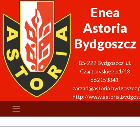
Enea
Astoria
Bydgoszcz
85-222
Bydgoszcz
,
ul.
Czartoryskiego 1/18
662153841
,
zarzad@astoria.bydgoszcz.p
http://www.astoria.bydgosz