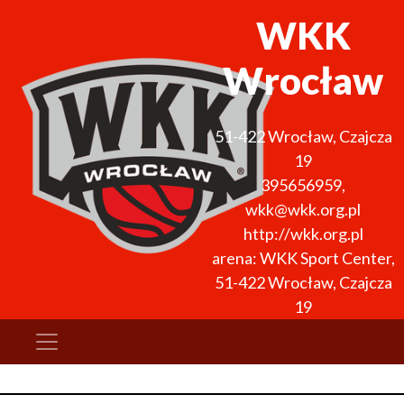
WKK
Wrocław
51-422
Wrocław
,
Czajcza
19
395656959
,
wkk@wkk.org.pl
http://wkk.org.pl
arena: WKK Sport Center,
51-422 Wrocław, Czajcza
19