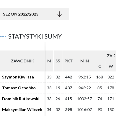
SEZON 2022/2023
STATYSTYKI SUMY
ZA 2
ZA 2
ZAWODNIK
ZAWODNIK
M
M
S5
S5
PKT
PKT
MIN
MIN
C
C
W
W
Szymon Kiwilsza
Szymon Kiwilsza
33
33
32
32
442
442
962:15
962:15
168
168
322
322
Tomasz Ochońko
Tomasz Ochońko
33
33
19
19
437
437
943:22
943:22
85
85
178
178
Dominik Rutkowski
Dominik Rutkowski
33
33
26
26
415
415
1002:57
1002:57
74
74
171
171
Maksymilian Wilczek
Maksymilian Wilczek
34
34
32
32
398
398
1016:07
1016:07
90
90
150
150