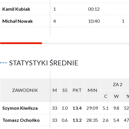
Kamil Kubiak
Kamil Kubiak
1
1
00:12
00:12
Michał Nowak
Michał Nowak
4
4
10:40
10:40
1
1
STATYSTYKI ŚREDNIE
ZA 2
ZA 2
ZAWODNIK
ZAWODNIK
M
M
S5
S5
PKT
PKT
MIN
MIN
C
C
W
W
Szymon Kiwilsza
Szymon Kiwilsza
33
33
1.0
1.0
13.4
13.4
29:09
29:09
5.1
5.1
9.8
9.8
52
52
Tomasz Ochońko
Tomasz Ochońko
33
33
0.6
0.6
13.2
13.2
28:35
28:35
2.6
2.6
5.4
5.4
47
47