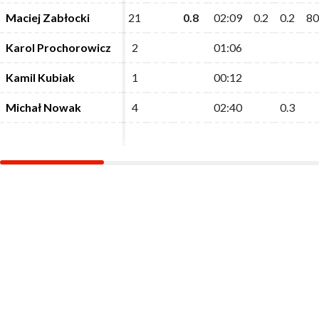
Maciej Zabłocki
Maciej Zabłocki
21
21
0.8
0.8
02:09
02:09
0.2
0.2
0.2
0.2
80
80
Karol Prochorowicz
Karol Prochorowicz
2
2
01:06
01:06
Kamil Kubiak
Kamil Kubiak
1
1
00:12
00:12
Michał Nowak
Michał Nowak
4
4
02:40
02:40
0.3
0.3