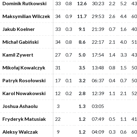
Dominik Rutkowski
Dominik Rutkowski
33
33
0.8
0.8
12.6
12.6
30:23
30:23
2.2
2.2
5.2
5.2
43
43
Maksymilian Wilczek
Maksymilian Wilczek
34
34
0.9
0.9
11.7
11.7
29:53
29:53
2.6
2.6
4.4
4.4
60
60
Jakub Koelner
Jakub Koelner
33
33
0.3
0.3
9.1
9.1
21:39
21:39
0.7
0.7
1.6
1.6
40
40
Michał Gabiński
Michał Gabiński
34
34
0.8
0.8
8.6
8.6
22:17
22:17
2.1
2.1
4.0
4.0
51
51
Kamil Zywert
Kamil Zywert
27
27
0.7
0.7
5.0
5.0
17:54
17:54
1.4
1.4
3.3
3.3
43
43
Mikołaj Kowalczyk
Mikołaj Kowalczyk
31
31
3.5
3.5
13:48
13:48
0.8
0.8
1.5
1.5
50
50
Patryk Rosołowski
Patryk Rosołowski
17
17
0.1
0.1
3.2
3.2
06:37
06:37
0.4
0.4
0.7
0.7
50
50
Karol Nowakowski
Karol Nowakowski
12
12
0.2
0.2
2.8
2.8
12:39
12:39
1.1
1.1
2.1
2.1
52
52
Joshua Ashaolu
Joshua Ashaolu
3
3
1.3
1.3
03:05
03:05
Fryderyk Matusiak
Fryderyk Matusiak
22
22
1.2
1.2
07:49
07:49
0.5
0.5
1.1
1.1
41
41
Aleksy Walczak
Aleksy Walczak
9
9
1.2
1.2
04:09
04:09
0.3
0.3
0.6
0.6
60
60