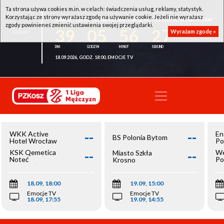
Ta strona używa cookies m.in. w celach: świadczenia usług, reklamy, statystyk.
Korzystając ze strony wyrażasz zgodę na używanie cookie. Jeżeli nie wyrażasz
WKK ACTIVE HOTEL WROCŁAW - KSK QEMETICA NOTEĆ INOWROCŁAW
zgody powinieneś zmienić ustawienia swojej przeglądarki.
39
05
56
27
Wyrażam zgodę »
18.09.2026, GODZ. 18:00, EMOCJE TV
--
--
WKK Active
En
BS Polonia Bytom
Hotel Wrocław
Po
--
--
KSK Qemetica
We
Miasto Szkła
Noteć
Po
Krosno
Inowrocław
Op
18.09, 18:00
19.09, 15:00
Emocje TV
Emocje TV
18.09, 17:55
19.09, 14:55