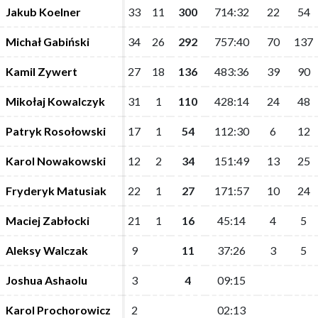
Jakub Koelner
Jakub Koelner
33
33
11
11
300
300
714:32
714:32
22
22
54
54
Michał Gabiński
Michał Gabiński
34
34
26
26
292
292
757:40
757:40
70
70
137
137
Kamil Zywert
Kamil Zywert
27
27
18
18
136
136
483:36
483:36
39
39
90
90
Mikołaj Kowalczyk
Mikołaj Kowalczyk
31
31
1
1
110
110
428:14
428:14
24
24
48
48
Patryk Rosołowski
Patryk Rosołowski
17
17
1
1
54
54
112:30
112:30
6
6
12
12
Karol Nowakowski
Karol Nowakowski
12
12
2
2
34
34
151:49
151:49
13
13
25
25
Fryderyk Matusiak
Fryderyk Matusiak
22
22
1
1
27
27
171:57
171:57
10
10
24
24
Maciej Zabłocki
Maciej Zabłocki
21
21
1
1
16
16
45:14
45:14
4
4
5
5
Aleksy Walczak
Aleksy Walczak
9
9
11
11
37:26
37:26
3
3
5
5
Joshua Ashaolu
Joshua Ashaolu
3
3
4
4
09:15
09:15
Karol Prochorowicz
Karol Prochorowicz
2
2
02:13
02:13