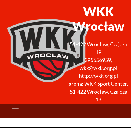
WKK
Wrocław
51-422
Wrocław
,
Czajcza
19
395656959
,
wkk@wkk.org.pl
http://wkk.org.pl
arena: WKK Sport Center,
51-422 Wrocław, Czajcza
19