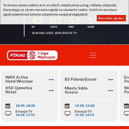
Ta strona używa cookies m.in. w celach: świadczenia usług, reklamy, statystyk.
Korzystając ze strony wyrażasz zgodę na używanie cookie. Jeżeli nie wyrażasz
WKK ACTIVE HOTEL WROCŁAW - KSK QEMETICA NOTEĆ INOWROCŁAW
zgody powinieneś zmienić ustawienia swojej przeglądarki.
42
07
52
14
Wyrażam zgodę »
18.09.2026, GODZ. 18:00, EMOCJE TV
--
--
WKK Active
En
BS Polonia Bytom
Hotel Wrocław
Po
--
--
KSK Qemetica
We
Miasto Szkła
Noteć
Po
Krosno
Inowrocław
Op
18.09, 18:00
19.09, 15:00
Emocje TV
Emocje TV
18.09, 17:55
19.09, 14:55