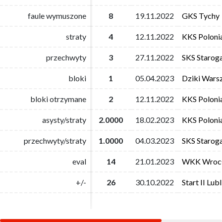
faule wymuszone
faule wymuszone
8
8
19.11.2022
19.11.2022
GKS Tychy
GKS Tychy
straty
straty
4
4
12.11.2022
12.11.2022
KKS Poloni
KKS Poloni
przechwyty
przechwyty
3
3
27.11.2022
27.11.2022
SKS Starog
SKS Starog
bloki
bloki
1
1
05.04.2023
05.04.2023
Dziki Wars
Dziki Wars
bloki otrzymane
bloki otrzymane
2
2
12.11.2022
12.11.2022
KKS Poloni
KKS Poloni
asysty/straty
asysty/straty
2.0000
2.0000
18.02.2023
18.02.2023
KKS Poloni
KKS Poloni
przechwyty/straty
przechwyty/straty
1.0000
1.0000
04.03.2023
04.03.2023
SKS Starog
SKS Starog
eval
eval
14
14
21.01.2023
21.01.2023
WKK Wroc
WKK Wroc
+/-
+/-
26
26
30.10.2022
30.10.2022
Start II Lubl
Start II Lubl