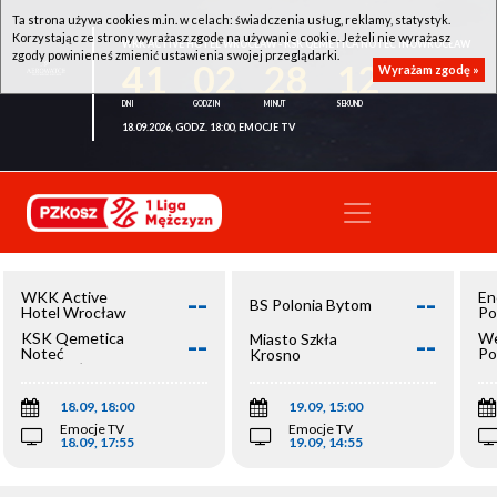
Ta strona używa cookies m.in. w celach: świadczenia usług, reklamy, statystyk.
Korzystając ze strony wyrażasz zgodę na używanie cookie. Jeżeli nie wyrażasz
WKK ACTIVE HOTEL WROCŁAW - KSK QEMETICA NOTEĆ INOWROCŁAW
zgody powinieneś zmienić ustawienia swojej przeglądarki.
41
02
28
12
Wyrażam zgodę »
18.09.2026, GODZ. 18:00, EMOCJE TV
--
--
WKK Active
En
BS Polonia Bytom
Hotel Wrocław
Po
--
--
KSK Qemetica
We
Miasto Szkła
Noteć
Po
Krosno
Inowrocław
Op
18.09, 18:00
19.09, 15:00
Emocje TV
Emocje TV
18.09, 17:55
19.09, 14:55