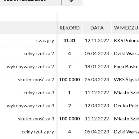
REKORD
REKORD
DATA
DATA
W MECZU 
W MECZU 
czas gry
czas gry
31:31
31:31
12.11.2022
12.11.2022
KKS Poloni
KKS Poloni
celny rzut za 2
celny rzut za 2
4
4
05.04.2023
05.04.2023
Dziki Wars
Dziki Wars
wykonywany rzut za 2
wykonywany rzut za 2
7
7
18.01.2023
18.01.2023
Enea Baske
Enea Baske
skuteczność za 2
skuteczność za 2
100.0000
100.0000
26.03.2023
26.03.2023
WKS Śląsk 
WKS Śląsk 
celny rzut za 3
celny rzut za 3
1
1
11.12.2022
11.12.2022
Miasto Szk
Miasto Szk
wykonywany rzut za 3
wykonywany rzut za 3
2
2
12.03.2023
12.03.2023
Decka Pelpl
Decka Pelpl
skuteczność za 3
skuteczność za 3
100.0000
100.0000
11.12.2022
11.12.2022
Miasto Szk
Miasto Szk
celny rzut z gry
celny rzut z gry
4
4
05.04.2023
05.04.2023
Dziki Wars
Dziki Wars