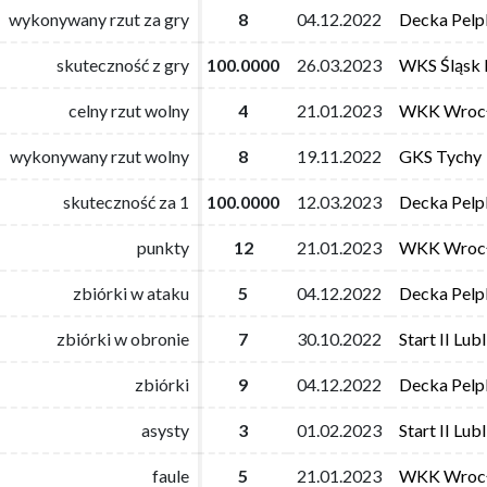
wykonywany rzut za gry
wykonywany rzut za gry
8
8
04.12.2022
04.12.2022
Decka Pelpl
Decka Pelpl
skuteczność z gry
skuteczność z gry
100.0000
100.0000
26.03.2023
26.03.2023
WKS Śląsk 
WKS Śląsk 
celny rzut wolny
celny rzut wolny
4
4
21.01.2023
21.01.2023
WKK Wroc
WKK Wroc
wykonywany rzut wolny
wykonywany rzut wolny
8
8
19.11.2022
19.11.2022
GKS Tychy
GKS Tychy
skuteczność za 1
skuteczność za 1
100.0000
100.0000
12.03.2023
12.03.2023
Decka Pelpl
Decka Pelpl
punkty
punkty
12
12
21.01.2023
21.01.2023
WKK Wroc
WKK Wroc
zbiórki w ataku
zbiórki w ataku
5
5
04.12.2022
04.12.2022
Decka Pelpl
Decka Pelpl
zbiórki w obronie
zbiórki w obronie
7
7
30.10.2022
30.10.2022
Start II Lubl
Start II Lubl
zbiórki
zbiórki
9
9
04.12.2022
04.12.2022
Decka Pelpl
Decka Pelpl
asysty
asysty
3
3
01.02.2023
01.02.2023
Start II Lubl
Start II Lubl
faule
faule
5
5
21.01.2023
21.01.2023
WKK Wroc
WKK Wroc