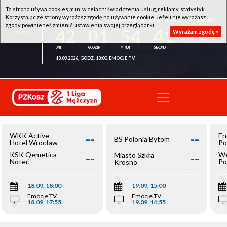
Ta strona używa cookies m.in. w celach: świadczenia usług, reklamy, statystyk.
Korzystając ze strony wyrażasz zgodę na używanie cookie. Jeżeli nie wyrażasz
WKK ACTIVE HOTEL WROCŁAW - KSK QEMETICA NOTEĆ INOWROCŁAW
zgody powinieneś zmienić ustawienia swojej przeglądarki.
42
01
54
41
Wyrażam zgodę »
18.09.2026, GODZ. 18:00, EMOCJE TV
--
--
WKK Active
En
BS Polonia Bytom
Hotel Wrocław
Po
--
--
KSK Qemetica
We
Miasto Szkła
Noteć
Po
Krosno
Inowrocław
Op
18.09, 18:00
19.09, 15:00
Emocje TV
Emocje TV
18.09, 17:55
19.09, 14:55