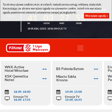
Ta strona używa cookies m.in. w celach: świadczenia usług, reklamy, statystyk.
Korzystając ze strony wyrażasz zgodę na używanie cookie. Jeżeli nie wyrażasz
WKK ACTIVE HOTEL WROCŁAW - KSK QEMETICA NOTEĆ INOWROCŁAW
zgody powinieneś zmienić ustawienia swojej przeglądarki.
41
03
27
55
Wyrażam zgodę »
18.09.2026, GODZ. 18:00, EMOCJE TV
--
--
WKK Active
En
BS Polonia Bytom
Hotel Wrocław
Po
--
--
KSK Qemetica
We
Miasto Szkła
Noteć
Po
Krosno
Inowrocław
Op
18.09, 18:00
19.09, 15:00
Emocje TV
Emocje TV
18.09, 17:55
19.09, 14:55