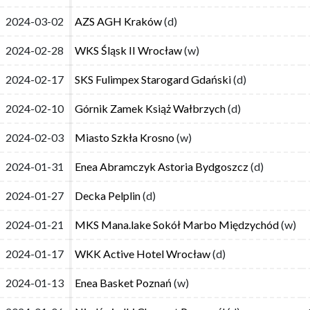
2024-03-02
2024-03-02
AZS AGH Kraków
AZS AGH Kraków
(d)
(d)
2024-02-28
2024-02-28
WKS Śląsk II Wrocław
WKS Śląsk II Wrocław
(w)
(w)
2024-02-17
2024-02-17
SKS Fulimpex Starogard Gdański
SKS Fulimpex Starogard Gdański
(d)
(d)
2024-02-10
2024-02-10
Górnik Zamek Książ Wałbrzych
Górnik Zamek Książ Wałbrzych
(d)
(d)
2024-02-03
2024-02-03
Miasto Szkła Krosno
Miasto Szkła Krosno
(w)
(w)
2024-01-31
2024-01-31
Enea Abramczyk Astoria Bydgoszcz
Enea Abramczyk Astoria Bydgoszcz
(d)
(d)
2024-01-27
2024-01-27
Decka Pelplin
Decka Pelplin
(d)
(d)
2024-01-21
2024-01-21
MKS Mana.lake Sokół Marbo Międzychód
MKS Mana.lake Sokół Marbo Międzychód
(w)
(w)
2024-01-17
2024-01-17
WKK Active Hotel Wrocław
WKK Active Hotel Wrocław
(d)
(d)
2024-01-13
2024-01-13
Enea Basket Poznań
Enea Basket Poznań
(w)
(w)