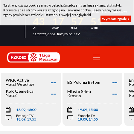
Ta strona używa cookies m.in. w celach: świadczenia usług, reklamy, statystyk.
Korzystając ze strony wyrażasz zgodę na używanie cookie. Jeżeli nie wyrażasz
WKK ACTIVE HOTEL WROCŁAW - KSK QEMETICA NOTEĆ INOWROCŁAW
zgody powinieneś zmienić ustawienia swojej przeglądarki.
43
17
57
50
Wyrażam zgodę »
18.09.2026, GODZ. 18:00, EMOCJE TV
--
--
WKK Active
En
BS Polonia Bytom
Hotel Wrocław
Po
--
--
KSK Qemetica
We
Miasto Szkła
Noteć
Po
Krosno
Inowrocław
Op
18.09, 18:00
19.09, 15:00
Emocje TV
Emocje TV
18.09, 17:55
19.09, 14:55