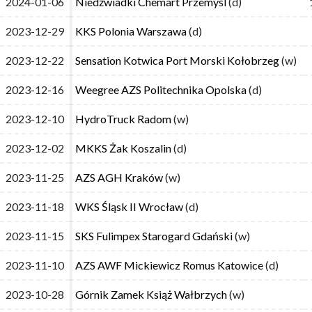
2024-01-06
2024-01-06
Niedźwiadki Chemart Przemyśl
Niedźwiadki Chemart Przemyśl
(d)
(d)
2023-12-29
2023-12-29
KKS Polonia Warszawa
KKS Polonia Warszawa
(d)
(d)
2023-12-22
2023-12-22
Sensation Kotwica Port Morski Kołobrzeg
Sensation Kotwica Port Morski Kołobrzeg
(w)
(w)
2023-12-16
2023-12-16
Weegree AZS Politechnika Opolska
Weegree AZS Politechnika Opolska
(d)
(d)
2023-12-10
2023-12-10
HydroTruck Radom
HydroTruck Radom
(w)
(w)
2023-12-02
2023-12-02
MKKS Żak Koszalin
MKKS Żak Koszalin
(d)
(d)
2023-11-25
2023-11-25
AZS AGH Kraków
AZS AGH Kraków
(w)
(w)
2023-11-18
2023-11-18
WKS Śląsk II Wrocław
WKS Śląsk II Wrocław
(d)
(d)
2023-11-15
2023-11-15
SKS Fulimpex Starogard Gdański
SKS Fulimpex Starogard Gdański
(w)
(w)
2023-11-10
2023-11-10
AZS AWF Mickiewicz Romus Katowice
AZS AWF Mickiewicz Romus Katowice
(d)
(d)
2023-10-28
2023-10-28
Górnik Zamek Książ Wałbrzych
Górnik Zamek Książ Wałbrzych
(w)
(w)