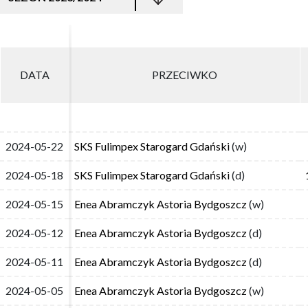
DATA
DATA
PRZECIWKO
PRZECIWKO
2024-05-22
2024-05-22
SKS Fulimpex Starogard Gdański
SKS Fulimpex Starogard Gdański
(w)
(w)
2024-05-18
2024-05-18
SKS Fulimpex Starogard Gdański
SKS Fulimpex Starogard Gdański
(d)
(d)
2024-05-15
2024-05-15
Enea Abramczyk Astoria Bydgoszcz
Enea Abramczyk Astoria Bydgoszcz
(w)
(w)
2024-05-12
2024-05-12
Enea Abramczyk Astoria Bydgoszcz
Enea Abramczyk Astoria Bydgoszcz
(d)
(d)
2024-05-11
2024-05-11
Enea Abramczyk Astoria Bydgoszcz
Enea Abramczyk Astoria Bydgoszcz
(d)
(d)
2024-05-05
2024-05-05
Enea Abramczyk Astoria Bydgoszcz
Enea Abramczyk Astoria Bydgoszcz
(w)
(w)