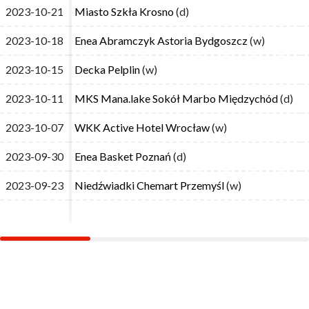
2023-10-21
2023-10-21
Miasto Szkła Krosno
Miasto Szkła Krosno
(d)
(d)
2023-10-18
2023-10-18
Enea Abramczyk Astoria Bydgoszcz
Enea Abramczyk Astoria Bydgoszcz
(w)
(w)
2023-10-15
2023-10-15
Decka Pelplin
Decka Pelplin
(w)
(w)
2023-10-11
2023-10-11
MKS Mana.lake Sokół Marbo Międzychód
MKS Mana.lake Sokół Marbo Międzychód
(d)
(d)
2023-10-07
2023-10-07
WKK Active Hotel Wrocław
WKK Active Hotel Wrocław
(w)
(w)
2023-09-30
2023-09-30
Enea Basket Poznań
Enea Basket Poznań
(d)
(d)
2023-09-23
2023-09-23
Niedźwiadki Chemart Przemyśl
Niedźwiadki Chemart Przemyśl
(w)
(w)