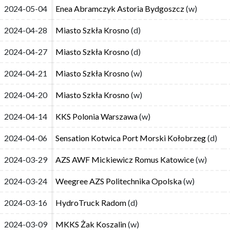
2024-05-04
2024-05-04
Enea Abramczyk Astoria Bydgoszcz
Enea Abramczyk Astoria Bydgoszcz
(w)
(w)
2024-04-28
2024-04-28
Miasto Szkła Krosno
Miasto Szkła Krosno
(d)
(d)
2024-04-27
2024-04-27
Miasto Szkła Krosno
Miasto Szkła Krosno
(d)
(d)
2024-04-21
2024-04-21
Miasto Szkła Krosno
Miasto Szkła Krosno
(w)
(w)
2024-04-20
2024-04-20
Miasto Szkła Krosno
Miasto Szkła Krosno
(w)
(w)
2024-04-14
2024-04-14
KKS Polonia Warszawa
KKS Polonia Warszawa
(w)
(w)
2024-04-06
2024-04-06
Sensation Kotwica Port Morski Kołobrzeg
Sensation Kotwica Port Morski Kołobrzeg
(d)
(d)
2024-03-29
2024-03-29
AZS AWF Mickiewicz Romus Katowice
AZS AWF Mickiewicz Romus Katowice
(w)
(w)
2024-03-24
2024-03-24
Weegree AZS Politechnika Opolska
Weegree AZS Politechnika Opolska
(w)
(w)
2024-03-16
2024-03-16
HydroTruck Radom
HydroTruck Radom
(d)
(d)
2024-03-09
2024-03-09
MKKS Żak Koszalin
MKKS Żak Koszalin
(w)
(w)