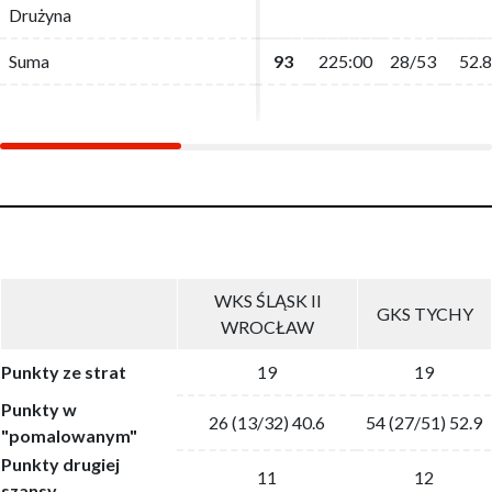
Drużyna
Drużyna
Suma
Suma
93
93
225:00
225:00
28/53
28/53
52.8
52.8
WKS ŚLĄSK II
GKS TYCHY
WROCŁAW
Punkty ze strat
19
19
Punkty w
26 (13/32) 40.6
54 (27/51) 52.9
"pomalowanym"
Punkty drugiej
11
12
szansy