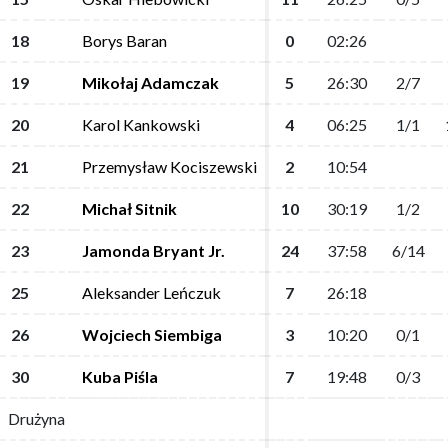
18
18
Borys Baran
Borys Baran
0
0
02:26
02:26
19
19
Mikołaj Adamczak
Mikołaj Adamczak
5
5
26:30
26:30
2/7
2/7
20
20
Karol Kankowski
Karol Kankowski
4
4
06:25
06:25
1/1
1/1
21
21
Przemysław Kociszewski
Przemysław Kociszewski
2
2
10:54
10:54
22
22
Michał Sitnik
Michał Sitnik
10
10
30:19
30:19
1/2
1/2
23
23
Jamonda Bryant Jr.
Jamonda Bryant Jr.
24
24
37:58
37:58
6/14
6/14
25
25
Aleksander Leńczuk
Aleksander Leńczuk
7
7
26:18
26:18
26
26
Wojciech Siembiga
Wojciech Siembiga
3
3
10:20
10:20
0/1
0/1
30
30
Kuba Piśla
Kuba Piśla
7
7
19:48
19:48
0/3
0/3
Drużyna
Drużyna