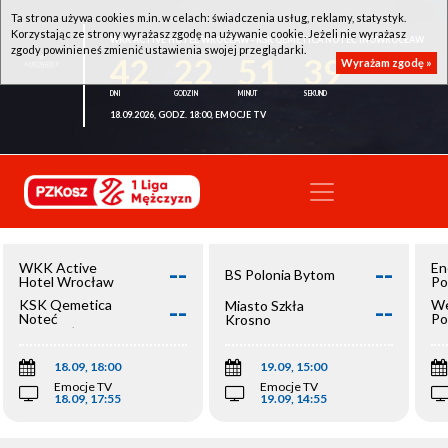
Ta strona używa cookies m.in. w celach: świadczenia usług, reklamy, statystyk.
Korzystając ze strony wyrażasz zgodę na używanie cookie. Jeżeli nie wyrażasz
WKK ACTIVE HOTEL WROCŁAW - KSK QEMETICA NOTEĆ INOWROCŁAW
zgody powinieneś zmienić ustawienia swojej przeglądarki.
42
22
51
39
Wyrażam zgodę »
18.09.2026, GODZ. 18:00, EMOCJE TV
--
--
WKK Active
En
BS Polonia Bytom
Hotel Wrocław
Po
--
--
KSK Qemetica
We
Miasto Szkła
Noteć
Po
Krosno
Inowrocław
Op
18.09, 18:00
19.09, 15:00
Emocje TV
Emocje TV
18.09, 17:55
19.09, 14:55