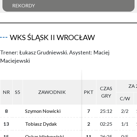
REKORDY
WKS ŚLĄSK II WROCŁAW
Trener: Łukasz Grudniewski. Asystent: Maciej
Maciejewski
ZA 
ZA 
CZAS
CZAS
NR
NR
S5
S5
ZAWODNIK
ZAWODNIK
PKT
PKT
GRY
GRY
C/W
C/W
8
8
Szymon Nowicki
Szymon Nowicki
7
7
25:12
25:12
2/2
2/2
13
13
Tobiasz Dydak
Tobiasz Dydak
2
2
02:25
02:25
1/1
1/1
15
15
Oskar Hlebowicki
Oskar Hlebowicki
11
11
26:25
26:25
0/5
0/5