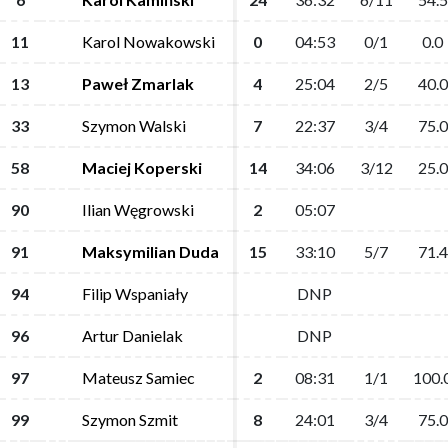
11
11
Karol Nowakowski
Karol Nowakowski
0
0
04:53
04:53
0/1
0/1
0.0
0.0
13
13
Paweł Zmarlak
Paweł Zmarlak
4
4
25:04
25:04
2/5
2/5
40.0
40.0
33
33
Szymon Walski
Szymon Walski
7
7
22:37
22:37
3/4
3/4
75.0
75.0
58
58
Maciej Koperski
Maciej Koperski
14
14
34:06
34:06
3/12
3/12
25.0
25.0
90
90
Ilian Węgrowski
Ilian Węgrowski
2
2
05:07
05:07
91
91
Maksymilian Duda
Maksymilian Duda
15
15
33:10
33:10
5/7
5/7
71.4
71.4
94
94
Filip Wspaniały
Filip Wspaniały
DNP
DNP
96
96
Artur Danielak
Artur Danielak
DNP
DNP
97
97
Mateusz Samiec
Mateusz Samiec
2
2
08:31
08:31
1/1
1/1
100.
100.
99
99
Szymon Szmit
Szymon Szmit
8
8
24:01
24:01
3/4
3/4
75.0
75.0