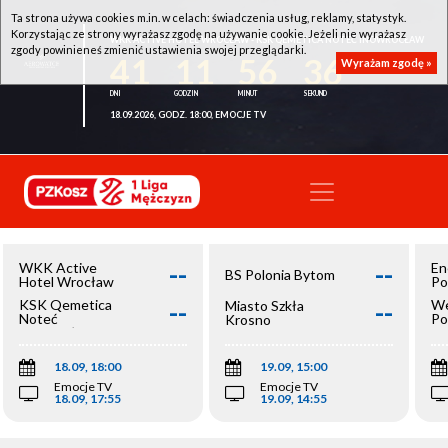
Ta strona używa cookies m.in. w celach: świadczenia usług, reklamy, statystyk.
Korzystając ze strony wyrażasz zgodę na używanie cookie. Jeżeli nie wyrażasz
WKK ACTIVE HOTEL WROCŁAW - KSK QEMETICA NOTEĆ INOWROCŁAW
zgody powinieneś zmienić ustawienia swojej przeglądarki.
41
11
56
36
Wyrażam zgodę »
18.09.2026, GODZ. 18:00, EMOCJE TV
--
--
WKK Active
En
BS Polonia Bytom
Hotel Wrocław
Po
--
--
KSK Qemetica
We
Miasto Szkła
Noteć
Po
Krosno
Inowrocław
Op
18.09, 18:00
19.09, 15:00
Emocje TV
Emocje TV
18.09, 17:55
19.09, 14:55