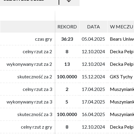
REKORD
REKORD
DATA
DATA
W MECZU 
W MECZU 
czas gry
czas gry
36:23
36:23
05.04.2025
05.04.2025
Bears Uniwe
Bears Uniwe
celny rzut za 2
celny rzut za 2
8
8
12.10.2024
12.10.2024
Decka Pelpl
Decka Pelpl
wykonywany rzut za 2
wykonywany rzut za 2
13
13
12.10.2024
12.10.2024
Decka Pelpl
Decka Pelpl
skuteczność za 2
skuteczność za 2
100.0000
100.0000
15.12.2024
15.12.2024
GKS Tychy
GKS Tychy
celny rzut za 3
celny rzut za 3
2
2
17.04.2025
17.04.2025
Muszyniank
Muszyniank
wykonywany rzut za 3
wykonywany rzut za 3
5
5
17.04.2025
17.04.2025
Muszyniank
Muszyniank
skuteczność za 3
skuteczność za 3
100.0000
100.0000
16.04.2025
16.04.2025
Muszyniank
Muszyniank
celny rzut z gry
celny rzut z gry
8
8
12.10.2024
12.10.2024
Decka Pelpl
Decka Pelpl