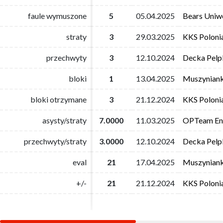
faule wymuszone
faule wymuszone
5
5
05.04.2025
05.04.2025
Bears Uniwe
Bears Uniwe
straty
straty
3
3
29.03.2025
29.03.2025
KKS Poloni
KKS Poloni
przechwyty
przechwyty
3
3
12.10.2024
12.10.2024
Decka Pelpl
Decka Pelpl
bloki
bloki
1
1
13.04.2025
13.04.2025
Muszyniank
Muszyniank
bloki otrzymane
bloki otrzymane
3
3
21.12.2024
21.12.2024
KKS Poloni
KKS Poloni
asysty/straty
asysty/straty
7.0000
7.0000
11.03.2025
11.03.2025
OPTeam Ene
OPTeam Ene
przechwyty/straty
przechwyty/straty
3.0000
3.0000
12.10.2024
12.10.2024
Decka Pelpl
Decka Pelpl
eval
eval
21
21
17.04.2025
17.04.2025
Muszyniank
Muszyniank
+/-
+/-
21
21
21.12.2024
21.12.2024
KKS Poloni
KKS Poloni