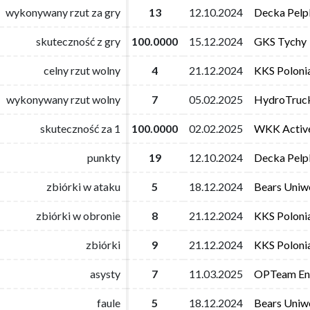
wykonywany rzut za gry
wykonywany rzut za gry
13
13
12.10.2024
12.10.2024
Decka Pelpl
Decka Pelpl
skuteczność z gry
skuteczność z gry
100.0000
100.0000
15.12.2024
15.12.2024
GKS Tychy
GKS Tychy
celny rzut wolny
celny rzut wolny
4
4
21.12.2024
21.12.2024
KKS Poloni
KKS Poloni
wykonywany rzut wolny
wykonywany rzut wolny
7
7
05.02.2025
05.02.2025
HydroTruc
HydroTruc
skuteczność za 1
skuteczność za 1
100.0000
100.0000
02.02.2025
02.02.2025
WKK Activ
WKK Activ
punkty
punkty
19
19
12.10.2024
12.10.2024
Decka Pelpl
Decka Pelpl
zbiórki w ataku
zbiórki w ataku
5
5
18.12.2024
18.12.2024
Bears Uniwe
Bears Uniwe
zbiórki w obronie
zbiórki w obronie
8
8
21.12.2024
21.12.2024
KKS Poloni
KKS Poloni
zbiórki
zbiórki
9
9
21.12.2024
21.12.2024
KKS Poloni
KKS Poloni
asysty
asysty
7
7
11.03.2025
11.03.2025
OPTeam Ene
OPTeam Ene
faule
faule
5
5
18.12.2024
18.12.2024
Bears Uniwe
Bears Uniwe