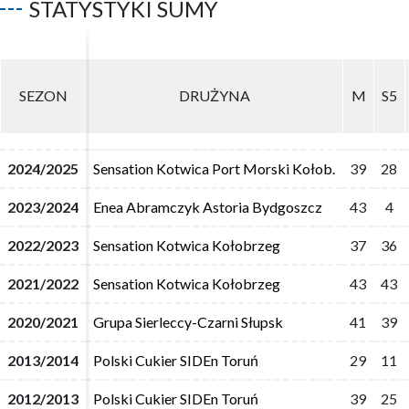
STATYSTYKI SUMY
SEZON
SEZON
DRUŻYNA
DRUŻYNA
M
M
S5
S5
2024/2025
2024/2025
Sensation Kotwica Port Morski Kołob.
Sensation Kotwica Port Morski Kołob.
39
39
28
28
2023/2024
2023/2024
Enea Abramczyk Astoria Bydgoszcz
Enea Abramczyk Astoria Bydgoszcz
43
43
4
4
2022/2023
2022/2023
Sensation Kotwica Kołobrzeg
Sensation Kotwica Kołobrzeg
37
37
36
36
2021/2022
2021/2022
Sensation Kotwica Kołobrzeg
Sensation Kotwica Kołobrzeg
43
43
43
43
2020/2021
2020/2021
Grupa Sierleccy-Czarni Słupsk
Grupa Sierleccy-Czarni Słupsk
41
41
39
39
2013/2014
2013/2014
Polski Cukier SIDEn Toruń
Polski Cukier SIDEn Toruń
29
29
11
11
2012/2013
2012/2013
Polski Cukier SIDEn Toruń
Polski Cukier SIDEn Toruń
39
39
25
25