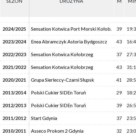
SEZON
SEZON
DRUŻYNA
DRUŻYNA
M
M
MI
MI
2024/2025
2024/2025
Sensation Kotwica Port Morski Kołob.
Sensation Kotwica Port Morski Kołob.
39
39
19:
19:
2023/2024
2023/2024
Enea Abramczyk Astoria Bydgoszcz
Enea Abramczyk Astoria Bydgoszcz
43
43
16:
16:
2022/2023
2022/2023
Sensation Kotwica Kołobrzeg
Sensation Kotwica Kołobrzeg
37
37
27:
27:
2021/2022
2021/2022
Sensation Kotwica Kołobrzeg
Sensation Kotwica Kołobrzeg
43
43
31:
31:
2020/2021
2020/2021
Grupa Sierleccy-Czarni Słupsk
Grupa Sierleccy-Czarni Słupsk
41
41
28:
28:
2013/2014
2013/2014
Polski Cukier SIDEn Toruń
Polski Cukier SIDEn Toruń
29
29
18:
18:
2012/2013
2012/2013
Polski Cukier SIDEn Toruń
Polski Cukier SIDEn Toruń
39
39
26:
26:
2011/2012
2011/2012
Start Gdynia
Start Gdynia
37
37
23:
23:
2010/2011
2010/2011
Asseco Prokom 2 Gdynia
Asseco Prokom 2 Gdynia
32
32
23:
23: