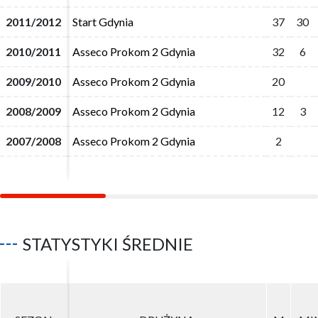
2011/2012
2011/2012
Start Gdynia
Start Gdynia
37
37
30
30
2010/2011
2010/2011
Asseco Prokom 2 Gdynia
Asseco Prokom 2 Gdynia
32
32
6
6
2009/2010
2009/2010
Asseco Prokom 2 Gdynia
Asseco Prokom 2 Gdynia
20
20
2008/2009
2008/2009
Asseco Prokom 2 Gdynia
Asseco Prokom 2 Gdynia
12
12
3
3
2007/2008
2007/2008
Asseco Prokom 2 Gdynia
Asseco Prokom 2 Gdynia
2
2
STATYSTYKI ŚREDNIE