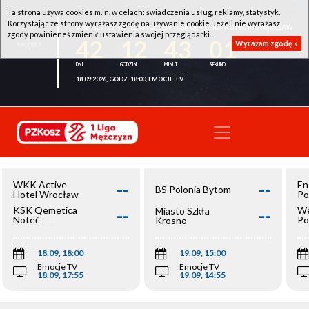
Ta strona używa cookies m.in. w celach: świadczenia usług, reklamy, statystyk.
Korzystając ze strony wyrażasz zgodę na używanie cookie. Jeżeli nie wyrażasz
WKK ACTIVE HOTEL WROCŁAW - KSK QEMETICA NOTEĆ INOWROCŁAW
zgody powinieneś zmienić ustawienia swojej przeglądarki.
42
12
43
01
Wyrażam zgodę »
18.09.2026, GODZ. 18:00, EMOCJE TV
--
--
WKK Active
En
BS Polonia Bytom
Hotel Wrocław
Po
--
--
KSK Qemetica
We
Miasto Szkła
Noteć
Po
Krosno
Inowrocław
Op
18.09, 18:00
19.09, 15:00
Emocje TV
Emocje TV
18.09, 17:55
19.09, 14:55