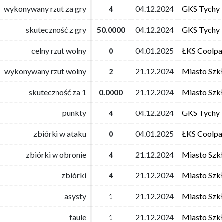
wykonywany rzut za gry
wykonywany rzut za gry
4
4
04.12.2024
04.12.2024
GKS Tychy
GKS Tychy
skuteczność z gry
skuteczność z gry
50.0000
50.0000
04.12.2024
04.12.2024
GKS Tychy
GKS Tychy
celny rzut wolny
celny rzut wolny
0
0
04.01.2025
04.01.2025
ŁKS Coolpa
ŁKS Coolpa
wykonywany rzut wolny
wykonywany rzut wolny
2
2
21.12.2024
21.12.2024
Miasto Szk
Miasto Szk
skuteczność za 1
skuteczność za 1
0.0000
0.0000
21.12.2024
21.12.2024
Miasto Szk
Miasto Szk
punkty
punkty
4
4
04.12.2024
04.12.2024
GKS Tychy
GKS Tychy
zbiórki w ataku
zbiórki w ataku
0
0
04.01.2025
04.01.2025
ŁKS Coolpa
ŁKS Coolpa
zbiórki w obronie
zbiórki w obronie
4
4
21.12.2024
21.12.2024
Miasto Szk
Miasto Szk
zbiórki
zbiórki
4
4
21.12.2024
21.12.2024
Miasto Szk
Miasto Szk
asysty
asysty
1
1
21.12.2024
21.12.2024
Miasto Szk
Miasto Szk
faule
faule
1
1
21.12.2024
21.12.2024
Miasto Szk
Miasto Szk