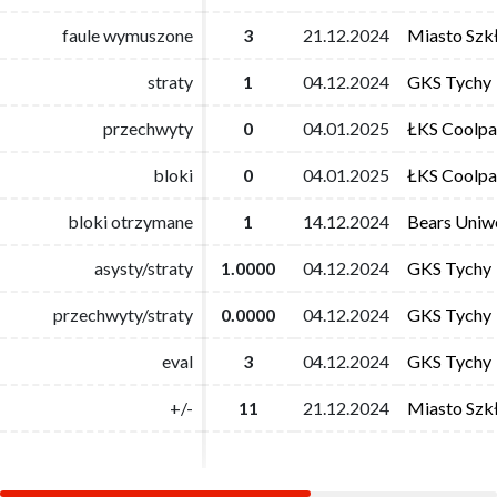
faule wymuszone
faule wymuszone
3
3
21.12.2024
21.12.2024
Miasto Szk
Miasto Szk
straty
straty
1
1
04.12.2024
04.12.2024
GKS Tychy
GKS Tychy
przechwyty
przechwyty
0
0
04.01.2025
04.01.2025
ŁKS Coolpa
ŁKS Coolpa
bloki
bloki
0
0
04.01.2025
04.01.2025
ŁKS Coolpa
ŁKS Coolpa
bloki otrzymane
bloki otrzymane
1
1
14.12.2024
14.12.2024
Bears Uniwe
Bears Uniwe
asysty/straty
asysty/straty
1.0000
1.0000
04.12.2024
04.12.2024
GKS Tychy
GKS Tychy
przechwyty/straty
przechwyty/straty
0.0000
0.0000
04.12.2024
04.12.2024
GKS Tychy
GKS Tychy
eval
eval
3
3
04.12.2024
04.12.2024
GKS Tychy
GKS Tychy
+/-
+/-
11
11
21.12.2024
21.12.2024
Miasto Szk
Miasto Szk