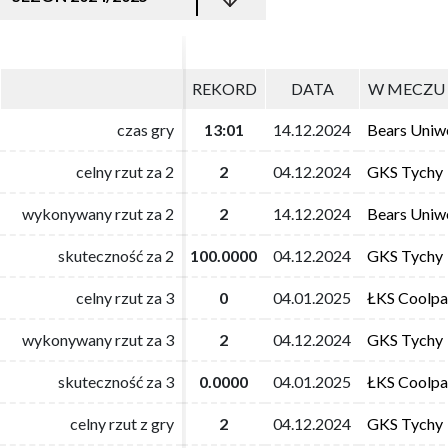
REKORD
REKORD
DATA
DATA
W MECZU 
W MECZU 
czas gry
czas gry
13:01
13:01
14.12.2024
14.12.2024
Bears Uniwe
Bears Uniwe
celny rzut za 2
celny rzut za 2
2
2
04.12.2024
04.12.2024
GKS Tychy
GKS Tychy
wykonywany rzut za 2
wykonywany rzut za 2
2
2
14.12.2024
14.12.2024
Bears Uniwe
Bears Uniwe
skuteczność za 2
skuteczność za 2
100.0000
100.0000
04.12.2024
04.12.2024
GKS Tychy
GKS Tychy
celny rzut za 3
celny rzut za 3
0
0
04.01.2025
04.01.2025
ŁKS Coolpa
ŁKS Coolpa
wykonywany rzut za 3
wykonywany rzut za 3
2
2
04.12.2024
04.12.2024
GKS Tychy
GKS Tychy
skuteczność za 3
skuteczność za 3
0.0000
0.0000
04.01.2025
04.01.2025
ŁKS Coolpa
ŁKS Coolpa
celny rzut z gry
celny rzut z gry
2
2
04.12.2024
04.12.2024
GKS Tychy
GKS Tychy