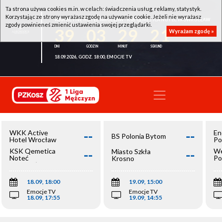
Ta strona używa cookies m.in. w celach: świadczenia usług, reklamy, statystyk.
Korzystając ze strony wyrażasz zgodę na używanie cookie. Jeżeli nie wyrażasz
WKK ACTIVE HOTEL WROCŁAW - KSK QEMETICA NOTEĆ INOWROCŁAW
zgody powinieneś zmienić ustawienia swojej przeglądarki.
39
03
29
21
Wyrażam zgodę »
18.09.2026, GODZ. 18:00, EMOCJE TV
--
--
WKK Active
En
BS Polonia Bytom
Hotel Wrocław
Po
--
--
KSK Qemetica
We
Miasto Szkła
Noteć
Po
Krosno
Inowrocław
Op
18.09, 18:00
19.09, 15:00
Emocje TV
Emocje TV
18.09, 17:55
19.09, 14:55