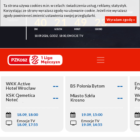
Ta strona używa cookies m.in. w celach: świadczenia usług, reklamy, statystyk.
Korzystając ze strony wyrażasz zgodę na używanie cookie. Jeżeli nie wyrażasz
WKK ACTIVE HOTEL WROCŁAW - KSK QEMETICA NOTEĆ INOWROCŁAW
zgody powinieneś zmienić ustawienia swojej przeglądarki.
40
21
49
23
Wyrażam zgodę »
18.09.2026, GODZ. 18:00, EMOCJE TV
--
--
WKK Active
En
BS Polonia Bytom
Hotel Wrocław
Po
--
--
KSK Qemetica
We
Miasto Szkła
Noteć
Po
Krosno
Inowrocław
Op
18.09, 18:00
19.09, 15:00
Emocje TV
Emocje TV
18.09, 17:55
19.09, 14:55