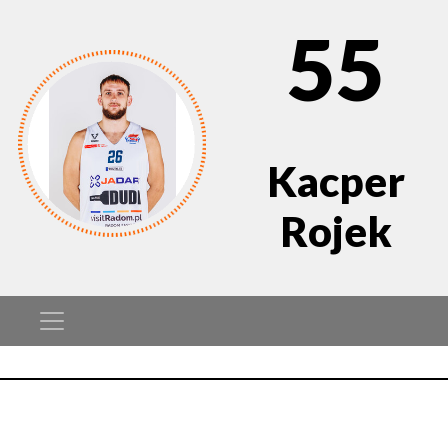
55
Kacper
Rojek