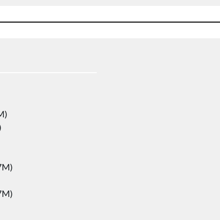
M)
)
7M)
7M)