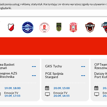
iadczenia usług, reklamy, statystyk. Korzystając ze strony wyrażasz zgodę na używanie c
WKK ACTIVE HOTEL WROCŁAW - KSK QEMETICA NOTEĆ IN
eglądarki.
--
--
ea Basket
OPTeam
GKS Tychy
znań
Rzeszó
--
--
egree AZS
PGE Spójnia
Datzzy 
litechnika
Stargard
Port Ko
olska
19.09, 18:00
20.09, 15:00
20.
Emocje TV
Emocje TV
Em
19.09, 17:55
20.09, 14:55
20.