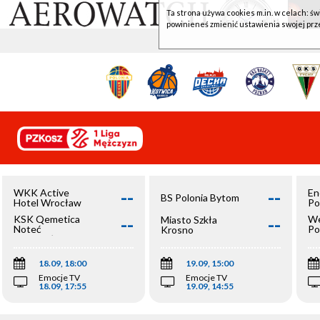
Ta strona używa cookies m.in. w celach: św
powinieneś zmienić ustawienia swojej prz
--
--
WKK Active
En
BS Polonia Bytom
Hotel Wrocław
Po
--
--
KSK Qemetica
We
Miasto Szkła
Noteć
Po
Krosno
Inowrocław
Op
18.09, 18:00
19.09, 15:00
Emocje TV
Emocje TV
18.09, 17:55
19.09, 14:55