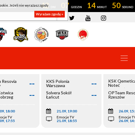
42
07
14
50
ookie. Jeżeli nie wyrażasz zgody
OWROCŁAW
Wyrażam zgodę »
--
--
KSK Qemetic
 Resovia
KKS Polonia
Noteć
w
Warszawa
Inowrocław
--
--
Kotwica
Solvera Sokół
OPTeam Reso
łobrzeg
Łańcut
Rzeszów
09, 18:00
21.09, 19:00
26.09, 15
ocje TV
Emocje TV
Emocje T
09, 17:55
21.09, 18:55
26.09, 14