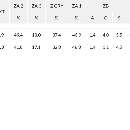
ZA 2
ZA 3
Z GRY
ZA 1
ZB
KT
%
%
%
%
A
O
S
.9
49.4
18.0
37.4
46.9
1.4
4.0
5.5
.3
41.8
17.1
32.8
48.8
1.4
3.1
4.5