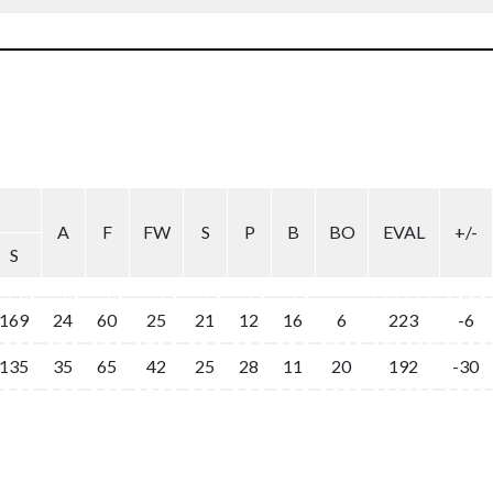
A
F
FW
S
P
B
BO
EVAL
+/-
S
169
24
60
25
21
12
16
6
223
-6
135
35
65
42
25
28
11
20
192
-30