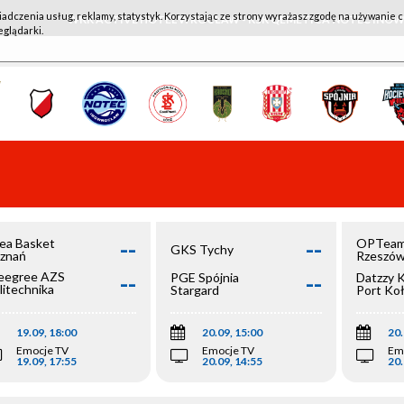
iadczenia usług, reklamy, statystyk. Korzystając ze strony wyrażasz zgodę na używanie c
WKK ACTIVE HOTEL WROCŁAW - KSK QEMETICA NOTEĆ IN
eglądarki.
--
--
ea Basket
OPTeam
GKS Tychy
znań
Rzeszó
--
--
egree AZS
PGE Spójnia
Datzzy 
litechnika
Stargard
Port Ko
olska
19.09, 18:00
20.09, 15:00
20.
Emocje TV
Emocje TV
Em
19.09, 17:55
20.09, 14:55
20.