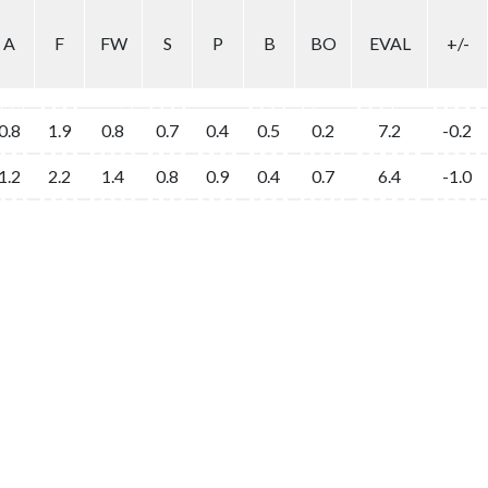
A
F
FW
S
P
B
BO
EVAL
+/-
0.8
1.9
0.8
0.7
0.4
0.5
0.2
7.2
-0.2
1.2
2.2
1.4
0.8
0.9
0.4
0.7
6.4
-1.0