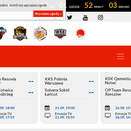
40
01
52
03
ookie. Jeżeli nie wyrażasz zgody
OWROCŁAW
Wyrażam zgodę »
--
--
KSK Qemetic
 Resovia
KKS Polonia
Noteć
w
Warszawa
Inowrocław
--
--
Kotwica
Solvera Sokół
OPTeam Reso
łobrzeg
Łańcut
Rzeszów
09, 18:00
21.09, 19:00
26.09, 15
ocje TV
Emocje TV
Emocje T
09, 17:55
21.09, 18:55
26.09, 14