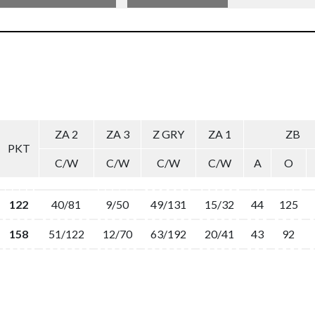
ZA 2
ZA 3
Z GRY
ZA 1
ZB
PKT
C/W
C/W
C/W
C/W
A
O
122
40/81
9/50
49/131
15/32
44
125
158
51/122
12/70
63/192
20/41
43
92