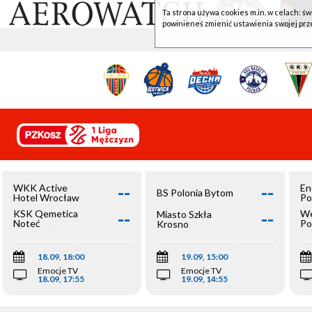
Ta strona używa cookies m.in. w celach: św
powinieneś zmienić ustawienia swojej prz
--
--
WKK Active
En
BS Polonia Bytom
Hotel Wrocław
Po
--
--
KSK Qemetica
We
Miasto Szkła
Noteć
Po
Krosno
Inowrocław
Op
18.09, 18:00
19.09, 15:00
Emocje TV
Emocje TV
18.09, 17:55
19.09, 14:55