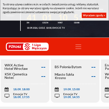
Ta strona używa cookies m.in. w celach: świadczenia usług, reklamy, statystyk.
Korzystając ze strony wyrażasz zgodę na używanie cookie. Jeżeli nie wyrażasz
WKK ACTIVE HOTEL WROCŁAW - KSK QEMETICA NOTEĆ INOWROCŁAW
zgody powinieneś zmienić ustawienia swojej przeglądarki.
41
01
10
51
Wyrażam zgodę »
18.09.2026, GODZ. 18:00, EMOCJE TV
--
--
WKK Active
En
BS Polonia Bytom
Hotel Wrocław
Po
--
--
KSK Qemetica
We
Miasto Szkła
Noteć
Po
Krosno
Inowrocław
Op
18.09, 18:00
19.09, 15:00
Emocje TV
Emocje TV
18.09, 17:55
19.09, 14:55