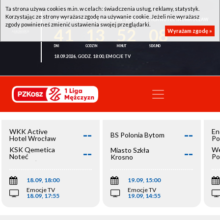
Ta strona używa cookies m.in. w celach: świadczenia usług, reklamy, statystyk.
Korzystając ze strony wyrażasz zgodę na używanie cookie. Jeżeli nie wyrażasz
WKK ACTIVE HOTEL WROCŁAW - KSK QEMETICA NOTEĆ INOWROCŁAW
zgody powinieneś zmienić ustawienia swojej przeglądarki.
41
13
52
08
Wyrażam zgodę »
18.09.2026, GODZ. 18:00, EMOCJE TV
--
--
WKK Active
En
BS Polonia Bytom
Hotel Wrocław
Po
--
--
KSK Qemetica
We
Miasto Szkła
Noteć
Po
Krosno
Inowrocław
Op
18.09, 18:00
19.09, 15:00
Emocje TV
Emocje TV
18.09, 17:55
19.09, 14:55