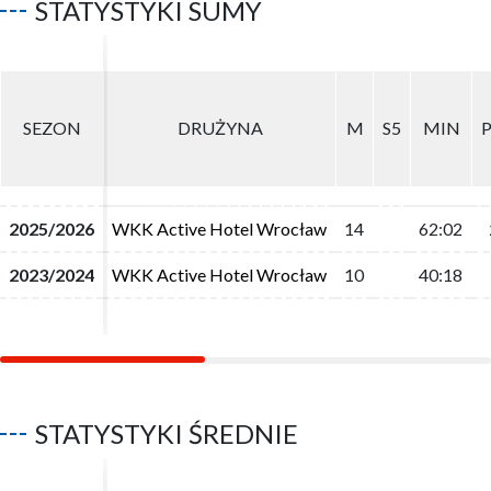
STATYSTYKI SUMY
SEZON
SEZON
DRUŻYNA
DRUŻYNA
M
M
S5
S5
MIN
MIN
2025/2026
2025/2026
WKK Active Hotel Wrocław
WKK Active Hotel Wrocław
14
14
62:02
62:02
2023/2024
2023/2024
WKK Active Hotel Wrocław
WKK Active Hotel Wrocław
10
10
40:18
40:18
STATYSTYKI ŚREDNIE