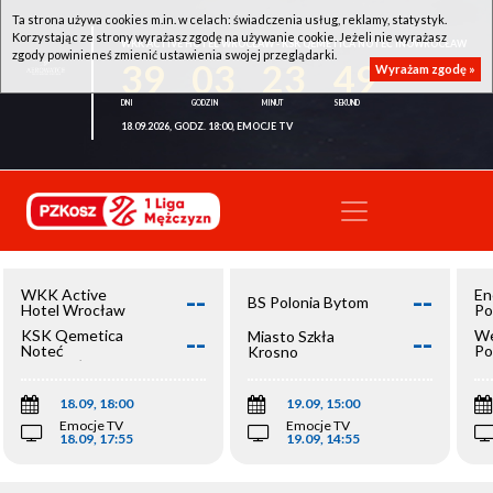
Ta strona używa cookies m.in. w celach: świadczenia usług, reklamy, statystyk.
Korzystając ze strony wyrażasz zgodę na używanie cookie. Jeżeli nie wyrażasz
WKK ACTIVE HOTEL WROCŁAW - KSK QEMETICA NOTEĆ INOWROCŁAW
zgody powinieneś zmienić ustawienia swojej przeglądarki.
39
03
23
49
Wyrażam zgodę »
18.09.2026, GODZ. 18:00, EMOCJE TV
--
--
WKK Active
En
BS Polonia Bytom
Hotel Wrocław
Po
--
--
KSK Qemetica
We
Miasto Szkła
Noteć
Po
Krosno
Inowrocław
Op
18.09, 18:00
19.09, 15:00
Emocje TV
Emocje TV
18.09, 17:55
19.09, 14:55