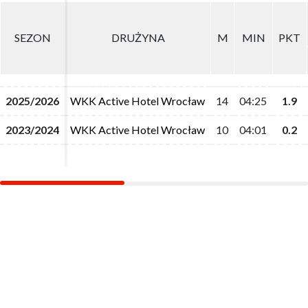
SEZON
SEZON
DRUŻYNA
DRUŻYNA
M
M
MIN
MIN
PKT
PKT
2025/2026
2025/2026
WKK Active Hotel Wrocław
WKK Active Hotel Wrocław
14
14
04:25
04:25
1.9
1.9
2023/2024
2023/2024
WKK Active Hotel Wrocław
WKK Active Hotel Wrocław
10
10
04:01
04:01
0.2
0.2